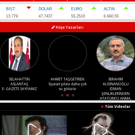
BIST
DOLAR
EURO
ALTIN
13.779
47,7437
55,2510
6.660,55
Haberin Doğru Adresi.
Köşe Yazarları
SELAHATTİN
AHMET TAŞGETİREN
İBRAHİM
ASLANTAŞ
Siyaset pilavı daha çok
ALİSİNANOĞLU
E- GAZETE SAYFAMIZ
su götürür
İDMAN
ŞENLİKLERİNDEN
ATATÜRK’Ü ANMA,
GENÇLİK VE SPOR
Tüm Videolar
BAYRAMI’NA