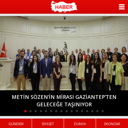
ANASAYFA
KATEGORİLER
YAZARLAR
ANKETLER
FOTO GALERİ
VİDEO GALERİ
KÜNYE
METİN SÖZEN’İN MİRASI GAZİANTEP’TEN
GELECEĞE TAŞINIYOR
İLETİŞİM
GÜNDEM
SİYASET
DÜNYA
EKONOMİ