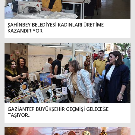
ŞAHİNBEY BELEDİYESİ KADINLARI ÜRETİME
KAZANDIRIYOR
GAZİANTEP BÜYÜKŞEHİR GEÇMİŞİ GELECEĞE
TAŞIYOR...