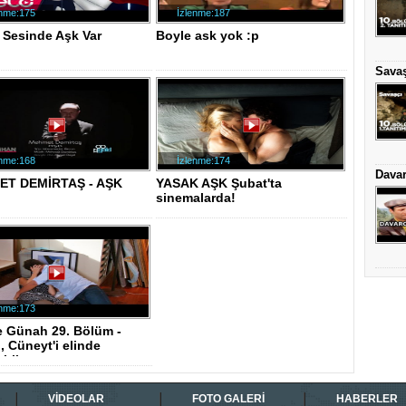
enme:175
İzlenme:187
- Sesinde Aşk Var
Boyle ask yok :p
Savaş
enme:168
İzlenme:174
Davar
T DEMİRTAŞ - AŞK
YASAK AŞK Şubat'ta
sinemalarda!
enme:173
e Günah 29. Bölüm -
, Cüneyt'i elinde
bilme..
VİDEOLAR
FOTO GALERİ
HABERLER