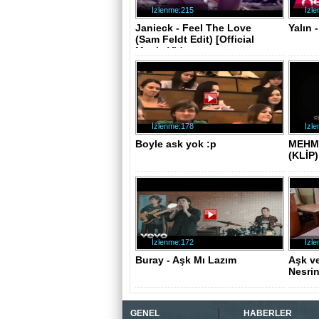
İzlenme:215
İzl
Janieck - Feel The Love
Yalın 
(Sam Feldt Edit) [Official
Music Vid..
İzlenme:178
İzl
Boyle ask yok :p
MEHME
(KLİP)
İzlenme:172
İzl
Buray - Aşk Mı Lazım
Aşk v
Nesrin
oynata
GENEL
HABERLER