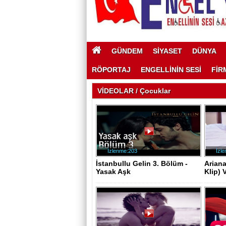
GÜNDEM
SİYASET
DÜNYA
RÖPORTAJ
ENGELLİNİN SESİ
FİR
VİDEOLAR / Çocuklar
İzlenme:203
İzl
İstanbullu Gelin 3. Bölüm -
Arian
Yasak Aşk
Klip) 