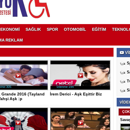
EKONOMİ
SAĞLIK
SPOR
OTOMOBİL
EĞİTİM
TEKNOL
MA REKLAM
Vİ
S
S
T
enme:305
İzlenme:194
S
a Grande 2016 (Tayland
İrem Derici - Aşk Eşittir Biz
Vahşi Aşk :p
VİDE
ÇOK
Savaş