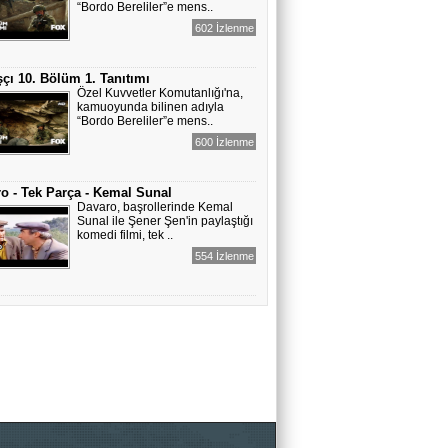
“Bordo Bereliler”e mens..
602 İzlenme
çı 10. Bölüm 1. Tanıtımı
Özel Kuvvetler Komutanlığı'na,
kamuoyunda bilinen adıyla
“Bordo Bereliler”e mens..
600 İzlenme
o - Tek Parça - Kemal Sunal
Davaro, başrollerinde Kemal
Sunal ile Şener Şen'in paylaştığı
komedi filmi, tek ..
554 İzlenme