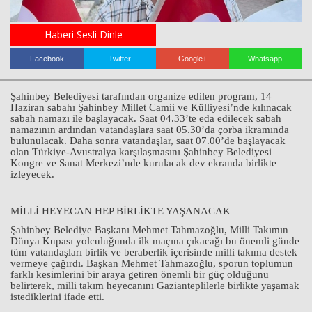
Haberi Sesli Dinle
Haberin Doğru Adresi.
Facebook
Twitter
Google+
Whatsapp
Şahinbey Belediyesi tarafından organize edilen program, 14
Haziran sabahı Şahinbey Millet Camii ve Külliyesi’nde kılınacak
sabah namazı ile başlayacak. Saat 04.33’te eda edilecek sabah
namazının ardından vatandaşlara saat 05.30’da çorba ikramında
bulunulacak. Daha sonra vatandaşlar, saat 07.00’de başlayacak
olan Türkiye-Avustralya karşılaşmasını Şahinbey Belediyesi
Kongre ve Sanat Merkezi’nde kurulacak dev ekranda birlikte
izleyecek.
MİLLİ HEYECAN HEP BİRLİKTE YAŞANACAK
Şahinbey Belediye Başkanı Mehmet Tahmazoğlu, Milli Takımın
Dünya Kupası yolculuğunda ilk maçına çıkacağı bu önemli günde
tüm vatandaşları birlik ve beraberlik içerisinde milli takıma destek
vermeye çağırdı. Başkan Mehmet Tahmazoğlu, sporun toplumun
farklı kesimlerini bir araya getiren önemli bir güç olduğunu
belirterek, milli takım heyecanını Gazianteplilerle birlikte yaşamak
istediklerini ifade etti.