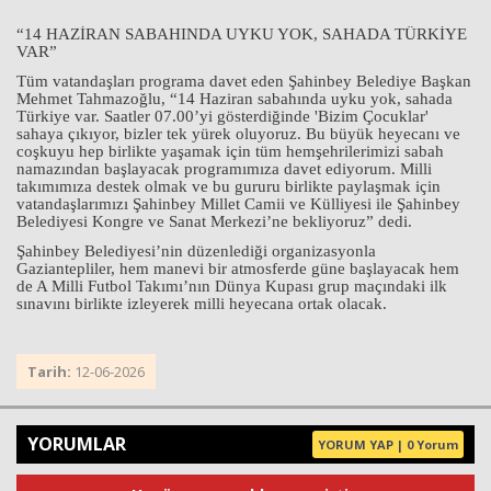
“14 HAZİRAN SABAHINDA UYKU YOK, SAHADA TÜRKİYE
VAR”
Tüm vatandaşları programa davet eden Şahinbey Belediye Başkan
Mehmet Tahmazoğlu, “14 Haziran sabahında uyku yok, sahada
Türkiye var. Saatler 07.00’yi gösterdiğinde 'Bizim Çocuklar'
sahaya çıkıyor, bizler tek yürek oluyoruz. Bu büyük heyecanı ve
coşkuyu hep birlikte yaşamak için tüm hemşehrilerimizi sabah
namazından başlayacak programımıza davet ediyorum. Milli
takımımıza destek olmak ve bu gururu birlikte paylaşmak için
vatandaşlarımızı Şahinbey Millet Camii ve Külliyesi ile Şahinbey
Belediyesi Kongre ve Sanat Merkezi’ne bekliyoruz” dedi.
Şahinbey Belediyesi’nin düzenlediği organizasyonla
Gaziantepliler, hem manevi bir atmosferde güne başlayacak hem
de A Milli Futbol Takımı’nın Dünya Kupası grup maçındaki ilk
sınavını birlikte izleyerek milli heyecana ortak olacak.
Tarih:
12-06-2026
YORUMLAR
YORUM YAP | 0 Yorum