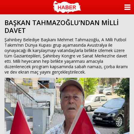
ANASAYFA
BAŞKAN TAHMAZOĞLU’NDAN MİLLİ
KATEGORİLER
DAVET
YAZARLAR
Şahinbey Belediye Başkanı Mehmet Tahmazoğlu, A Milli Futbol
Takımı’nın Dünya Kupası grup aşamasında Avustralya ile
oynayacağı ilk karşılaşmayı vatandaşlarla birlikte izlemek üzere
ANKETLER
tüm Gazianteplileri, Şahinbey Kongre ve Sanat Merkezi’ne davet
etti. Milli heyecanın hep birlikte yaşanması amacıyla
düzenlenecek program kapsamında sabah namazı, çorba ikramı
FOTO GALERİ
ve dev ekran maç yayını gerçekleştirilecek.
VİDEO GALERİ
KÜNYE
İLETİŞİM