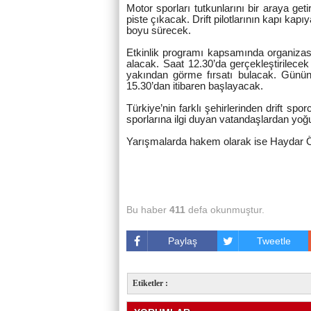
Motor sporları tutkunlarını bir araya ge
piste çıkacak. Drift pilotlarının kapı ka
boyu sürecek.
Etkinlik programı kapsamında organizasy
alacak. Saat 12.30’da gerçekleştirilecek 
yakından görme fırsatı bulacak. Günü
15.30’dan itibaren başlayacak.
Türkiye’nin farklı şehirlerinden drift sp
sporlarına ilgi duyan vatandaşlardan yoğ
Yarışmalarda hakem olarak ise Haydar Ö
Bu haber
411
defa okunmuştur.
Paylaş
Tweetle
Etiketler :