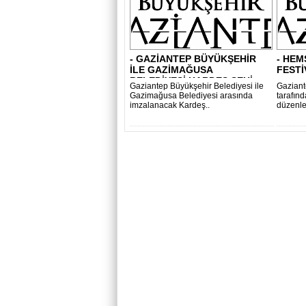
- GAZİANTEP BÜYÜKŞEHİR
- HEM
İLE GAZİMAĞUSA
FESTİ
BELEDİYESİ KARDEŞ ŞEHİ..
Gaziantep Büyükşehir Belediyesi ile
Gaziant
Gazimağusa Belediyesi arasında
tarafın
imzalanacak Kardeş..
düzenle