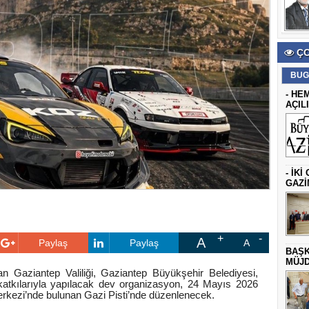
ÇO
BUG
- HE
AÇIL
- İK
GAZİ
A
Paylaş
Paylaş
A
BAŞK
MÜJD
an Gaziantep Valiliği, Gaziantep Büyükşehir Belediyesi,
tkılarıyla yapılacak dev organizasyon, 24 Mayıs 2026
kezi’nde bulunan Gazi Pisti’nde düzenlenecek.