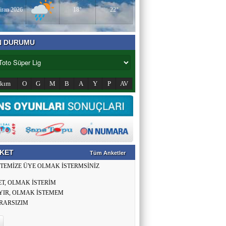
iran 2026
18°
22°
N DURUMU
akım
O
G
M
B
A
Y
P
AV
KET
Tüm Anketler
İTEMİZE ÜYE OLMAK İSTERMSİNİZ
ET, OLMAK İSTERİM
YIR, OLMAK İSTEMEM
RARSIZIM