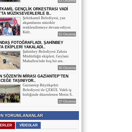
53 Okunma
TKAMİL GENÇLİK ORKESTRASI VADİ
'TA MÜZİKSEVERLERLE B..
Şehitkamil Belediyesi, yaz
akşamlarını müzikle
renklendirmeye devam ediyor.
Kült..
52 Okunma
NDAŞ FOTOĞRAFLADI, ŞAHİNBEY
TA EKİPLERİ YAKALADI..
Şahinbey Belediyesi Zabıta
Müdürlüğü ekipleri, Geylani
Mahallesi'nde boş bir ara..
40 Okunma
N SÖZEN’İN MİRASI GAZİANTEP’TEN
CEĞE TAŞINIYOR..
Gaziantep Büyükşehir
Belediyesi ile ÇEKÜL Vakfı iş
birliğinde düzenlenen Metin S..
37 Okunma
N YORUMLANANLAR
ERLER
VİDEOLAR