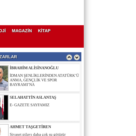
AHMET TAŞGETİREN
Siyaset pilavı daha çok su götürür
OJİ
MAGAZİN
KİTAP
İBRAHİM ALİSİNANOĞLU
İDMAN ŞENLİKLERİNDEN ATATÜRK’Ü
ANMA, GENÇLİK VE SPOR
BAYRAMI’NA
ZARLAR
SELAHATTİN ASLANTAŞ
E- GAZETE SAYFAMIZ
AHMET TAŞGETİREN
Siyaset pilavı daha çok su götürür
İBRAHİM ALİSİNANOĞLU
İDMAN ŞENLİKLERİNDEN ATATÜRK’Ü