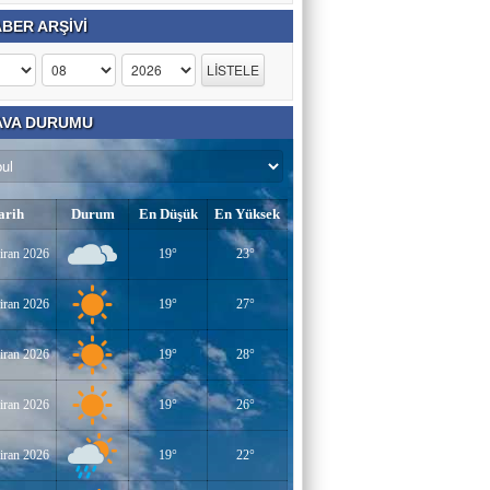
BER ARŞİVİ
VA DURUMU
arih
Durum
En Düşük
En Yüksek
iran 2026
19°
23°
iran 2026
19°
27°
iran 2026
19°
28°
iran 2026
19°
26°
iran 2026
19°
22°