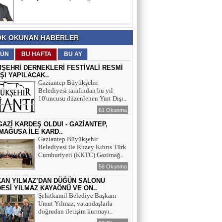
ANMA, GENÇLİK VE SPOR
BAYRAMI’NA
SELAHATTİN ASLANTAŞ
K OKUNAN HABERLER
E- GAZETE SAYFAMIZ
ÜN
BU HAFTA
BU AY
MŞEHRİ DERNEKLERİ FESTİVALİ RESMİ
IŞI YAPILACAK..
Gaziantep Büyükşehir
Belediyesi tarafından bu yıl
10'uncusu düzenlenen Yurt Dışı..
61 Okunma
İ GAZİ KARDEŞ OLDU! - GAZİANTEP,
MAĞUSA İLE KARD..
Gaziantep Büyükşehir
Belediyesi ile Kuzey Kıbrıs Türk
Cumhuriyeti (KKTC) Gazimağ..
56 Okunma
AN YILMAZ’DAN DÜĞÜN SALONU
ESİ YILMAZ KAYAÖNÜ VE ON..
Şehitkamil Belediye Başkanı
Umut Yılmaz, vatandaşlarla
doğrudan iletişim kurmayı..