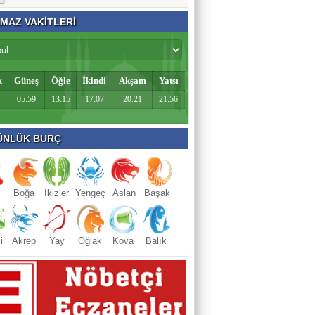
MAZ VAKİTLERİ
k
Güneş
Öğle
İkindi
Akşam
Yatsı
05:59
13:15
17:07
20:21
21:56
NLÜK BURÇ
Boğa
İkizler
Yengeç
Aslan
Başak
i
Akrep
Yay
Oğlak
Kova
Balık