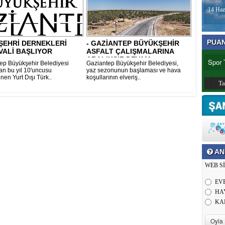
14 Haz
PUA
ŞEHRİ DERNEKLERİ
- GAZİANTEP BÜYÜKŞEHİR
VALİ BAŞLIYOR
ASFALT ÇALIŞMALARINA
ARALIKSIZ DEVAM ..
ep Büyükşehir Belediyesi
Gaziantep Büyükşehir Belediyesi,
dan bu yıl 10'uncusu
yaz sezonunun başlaması ve hava
nen Yurt Dışı Türk..
koşullarının elveriş..
T
AN
WEB S
EV
HA
KA