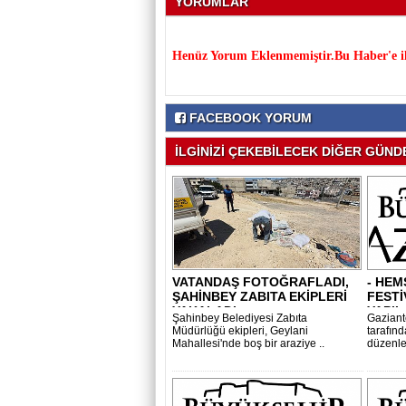
YORUMLAR
Henüz Yorum Eklenmemiştir.Bu Haber'e il
FACEBOOK YORUM
İLGİNİZİ ÇEKEBİLECEK DİĞER GÜNDE
VATANDAŞ FOTOĞRAFLADI,
- HEM
ŞAHİNBEY ZABITA EKİPLERİ
FESTİ
YAKALADI..
YAPIL
Şahinbey Belediyesi Zabıta
Gaziant
Müdürlüğü ekipleri, Geylani
tarafın
Mahallesi'nde boş bir araziye ..
düzenle