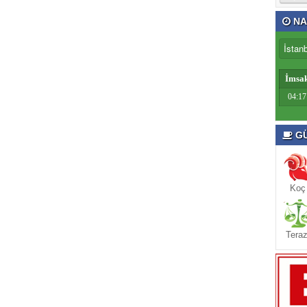
NA
İmsa
04:17
GÜ
Koç
Teraz