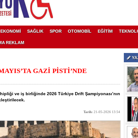
EKONOMİ
SAĞLIK
SPOR
OTOMOBİL
EĞİTİM
TEKNOL
MA REKLAM
YA
MAYIS’TA GAZİ PİSTİ’NDE
ipliği ve iş birliğinde 2026 Türkiye Drift Şampiyonası’nın
leştirilecek.
Tarih:
21-05-2026 13:54