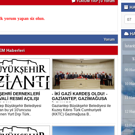
YORUM YAP | 0 Yorum
HA
k yorum yapan siz olun.
HA
Yorum
M Haberleri
T
09 Haz
10 Haz
ŞEHRİ DERNEKLERİ
- İKİ GAZİ KARDEŞ OLDU! -
11 Haz
VALİ RESMİ AÇILIŞI
GAZİANTEP, GAZİMAĞUSA
ACAK..
İLE KARD..
ep Büyükşehir Belediyesi
Gaziantep Büyükşehir Belediyesi ile
dan bu yıl 10'uncusu
Kuzey Kıbrıs Türk Cumhuriyeti
12 Haz
nen Yurt Dışı Türk..
(KKTC) Gazimağusa B..
13 Haz