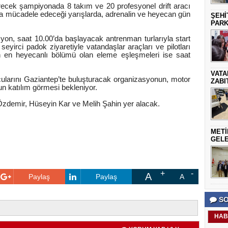
tirecek şampiyonada 8 takım ve 20 profesyonel drift aracı
pıya mücadele edeceği yarışlarda, adrenalin ve heyecan gün
ŞEHİ
PARK
on, saat 10.00’da başlayacak antrenman turlarıyla start
seyirci padok ziyaretiyle vatandaşlar araçları ve pilotları
n en heyecanlı bölümü olan eleme eşleşmeleri ise saat
VATA
orcularını Gaziantep’te buluşturacak organizasyonun, motor
ZABI
un katılım görmesi bekleniyor.
zdemir, Hüseyin Kar ve Melih Şahin yer alacak.
METİ
GELE
A
Paylaş
Paylaş
A
SO
HAB