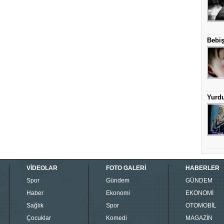
Bebiş
Yurd
VİDEOLAR
FOTO GALERİ
HABERLER
Spor
Gündem
GÜNDEM
Haber
Ekonomi
EKONOMİ
Sağlık
Spor
OTOMOBİL
Çocuklar
Komedi
MAGAZİN