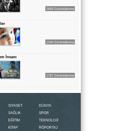
2869 Görüntülenme
ler
2246 Görüntülenme
um İnsanı
1787 Görüntülenme
SİYASET
DÜNYA
SAĞLIK
SPOR
EĞİTİM
TEKNOLOJİ
KİTAP
RÖPORTAJ