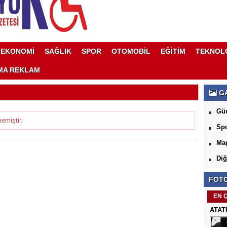
EKONOMİ
SAĞLIK
SPOR
OTOMOBİL
EĞİTİM
TEKNOL
MA REKLAM
GA
Gü
emiştir.
Sp
Ma
Diğ
FOTO
EN 
ATAT