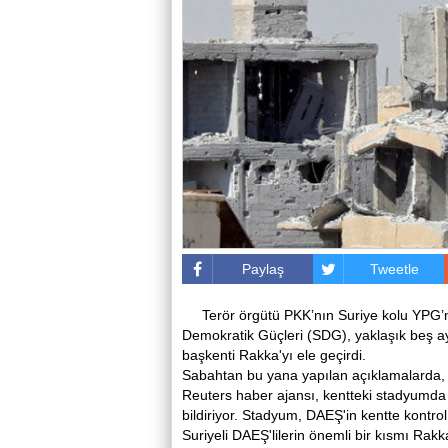
Paylaş
Tweetle
Terör örgütü PKK’nın Suriye kolu YPG’n
Demokratik Güçleri (SDG), yaklaşık beş a
başkenti Rakka'yı ele geçirdi.
Sabahtan bu yana yapılan açıklamalarda, ke
Reuters haber ajansı, kentteki stadyumda 
bildiriyor. Stadyum, DAEŞ'in kentte kontro
Suriyeli DAEŞ'lilerin önemli bir kısmı Rakk