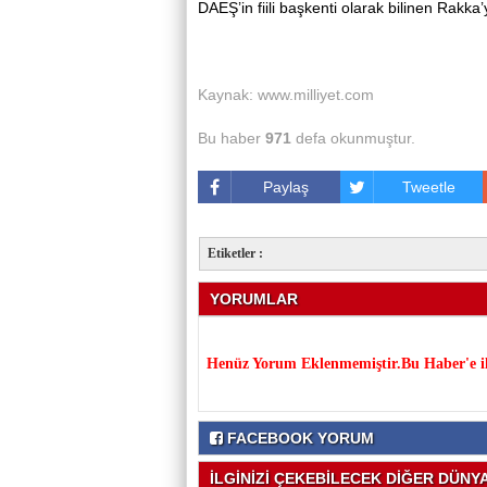
DAEŞ’in fiili başkenti olarak bilinen Rakk
Kaynak: www.milliyet.com
Bu haber
971
defa okunmuştur.
Paylaş
Tweetle
Etiketler :
YORUMLAR
Henüz Yorum Eklenmemiştir.Bu Haber'e il
FACEBOOK YORUM
İLGİNİZİ ÇEKEBİLECEK DİĞER DÜNYA 