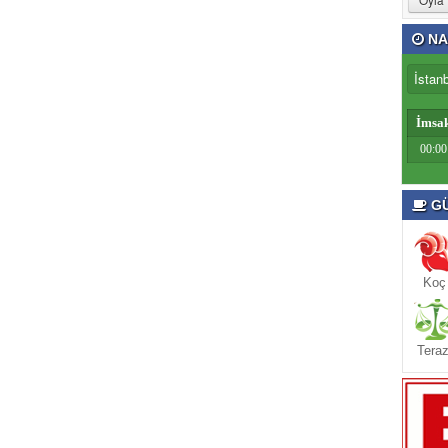
NA
İmsa
00:00
GÜ
Koç
Teraz