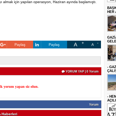
a’yı almak için yapılan operasyon, Haziran ayında başlamıştı.
BAŞK
HER 
GAZİ
GELE
A
Paylaş
Paylaş
A
- GA
ÇALI
YORUM YAP | 0 Yorum
k yorum yapan siz olun.
- HE
AÇIL
Yorum
Haberleri