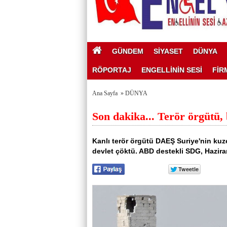
GÜNDEM
SİYASET
DÜNYA
RÖPORTAJ
ENGELLİNİN SESİ
FİR
Ana Sayfa
»
DÜNYA
Son dakika... Terör örgütü,
Kanlı terör örgütü DAEŞ Suriye'nin kuzey
devlet çöktü. ABD destekli SDG, Hazir