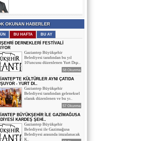
ANMA, GENÇLİK VE SPOR
BAYRAMI’NA
SELAHATTİN ASLANTAŞ
K OKUNAN HABERLER
E- GAZETE SAYFAMIZ
ÜN
BU HAFTA
BU AY
MŞEHRİ DERNEKLERİ FESTİVALİ
IYOR
Gaziantep Büyükşehir
Belediyesi tarafından bu yıl
10'uncusu düzenlenen Yurt Dışı..
58 Okunma
ZİANTEP'TE KÜLTÜRLER AYNI ÇATIDA
ŞUYOR - YURT DI..
Gaziantep Büyükşehir
Belediyesi tarafından geleneksel
olarak düzenlenen ve bu yı..
57 Okunma
ZİANTEP BÜYÜKŞEHİR İLE GAZİMAĞUSA
DİYESİ KARDEŞ ŞEHİ..
Gaziantep Büyükşehir
Belediyesi ile Gazimağusa
Belediyesi arasında imzalanacak
K..