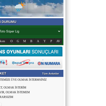
iran 2026
18°
22°
N DURUMU
akım
O
G
M
B
A
Y
P
AV
KET
Tüm Anketler
İTEMİZE ÜYE OLMAK İSTERMSİNİZ
ET, OLMAK İSTERİM
YIR, OLMAK İSTEMEM
RARSIZIM