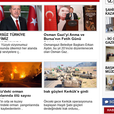
ŞAHİ
KAZA
RSÜZ TÜRKİYE
Osman Gazi’yi Anma ve
İMİZ
Bursa’nın Fetih Günü
- İK
ULTUSUNDA
Etkinleri başlıyo..
GAZİ
e Yüzyılı vizyonumuz
Osmangazi Belediye Başkanı Erkan
TTIĞIMIZ ÇALIŞ..
usunda ülkemizi her alanda
Aydın, bu yıl 20’incisi düzenlenecek
ği seviyelere ç..
olan Osman Gaz..
BAŞK
MÜJD
iz'deki orman
Irak güçleri Kerkük’e girdi
larında ölü sayısı
ldi
'in orta ve kuzey
Önceki gece Kerkük operasyonuna
SO
rindeki orman yangınlarında
başlayan Haşdi Şabi güçleri
 kaybedenlerin ..
desteğindeki Irak ordusu,..
HAB