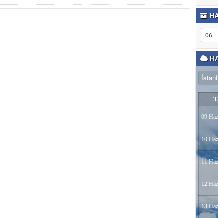
HA
HA
T
09 Haz
10 Haz
11 Haz
12 Haz
13 Haz