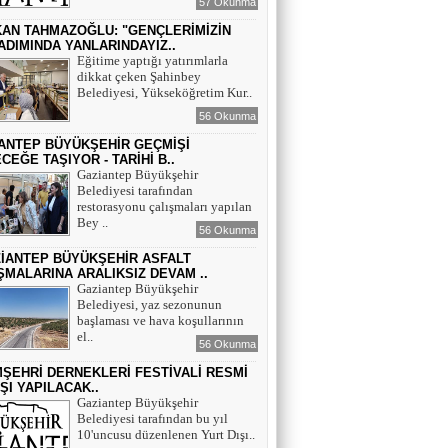
57 Okunma
AN TAHMAZOĞLU: "GENÇLERİMİZİN
ADIMINDA YANLARINDAYIZ..
Eğitime yaptığı yatırımlarla
dikkat çeken Şahinbey
Belediyesi, Yükseköğretim Kur..
56 Okunma
ANTEP BÜYÜKŞEHİR GEÇMİŞİ
CEĞE TAŞIYOR - TARİHİ B..
Gaziantep Büyükşehir
Belediyesi tarafından
restorasyonu çalışmaları yapılan
Bey ..
56 Okunma
ZİANTEP BÜYÜKŞEHİR ASFALT
ŞMALARINA ARALIKSIZ DEVAM ..
Gaziantep Büyükşehir
Belediyesi, yaz sezonunun
başlaması ve hava koşullarının
el..
56 Okunma
MŞEHRİ DERNEKLERİ FESTİVALİ RESMİ
IŞI YAPILACAK..
Gaziantep Büyükşehir
Belediyesi tarafından bu yıl
10'uncusu düzenlenen Yurt Dışı..