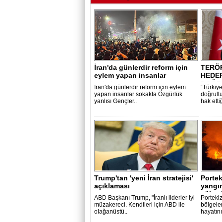
İran'da günlerdir reform için
TERÖ
eylem yapan insanlar
HEDEF
sokakta ..
DOĞR
İran'da günlerdir reform için eylem
“Türkiy
BAŞLA
yapan insanlar sokakta Özgürlük
doğrult
yanlısı Gençler..
hak etti
Trump'tan 'yeni İran stratejisi'
Portek
açıklaması
yangın
yükse
ABD Başkanı Trump, "İranlı liderler iyi
Portekiz
müzakereci. Kendileri için ABD ile
bölgele
olağanüstü..
hayatını