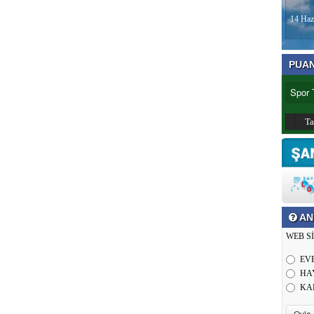
14 Haz
PUA
T
AN
WEB S
EV
HA
KA