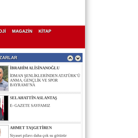
AHMET TAŞGETİREN
Siyaset pilavı daha çok su götürür
OJİ
MAGAZİN
KİTAP
İBRAHİM ALİSİNANOĞLU
İDMAN ŞENLİKLERİNDEN ATATÜRK’Ü
ANMA, GENÇLİK VE SPOR
BAYRAMI’NA
ZARLAR
SELAHATTİN ASLANTAŞ
E- GAZETE SAYFAMIZ
AHMET TAŞGETİREN
Siyaset pilavı daha çok su götürür
İBRAHİM ALİSİNANOĞLU
İDMAN ŞENLİKLERİNDEN ATATÜRK’Ü