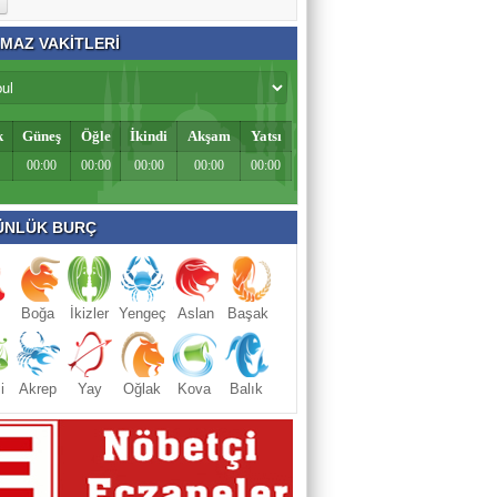
MAZ VAKİTLERİ
k
Güneş
Öğle
İkindi
Akşam
Yatsı
00:00
00:00
00:00
00:00
00:00
NLÜK BURÇ
Boğa
İkizler
Yengeç
Aslan
Başak
i
Akrep
Yay
Oğlak
Kova
Balık