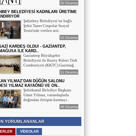
56 Okunma
NBEY BELEDİYESİ KADINLARI ÜRETİME
NDIRIYOR
Şahinbey Belediyesi’ne bağlı
Şehit Taner Cinpolat Sosyal
Tesisi'nde verilen seri..
52 Okunma
İ GAZİ KARDEŞ OLDU! - GAZİANTEP,
MAĞUSA İLE KARD..
Gaziantep Büyükşehir
Belediyesi ile Kuzey Kıbrıs Türk
Cumhuriyeti (KKTC) Gazimağ..
51 Okunma
AN YILMAZ’DAN DÜĞÜN SALONU
ESİ YILMAZ KAYAÖNÜ VE ON..
Şehitkamil Belediye Başkanı
Umut Yılmaz, vatandaşlarla
doğrudan iletişim kurmayı..
48 Okunma
N YORUMLANANLAR
ERLER
VİDEOLAR