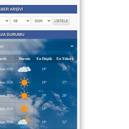
BER ARŞİVİ
VA DURUMU
arih
Durum
En Düşük
En Yüksek
iran 2026
19°
23°
iran 2026
19°
27°
iran 2026
19°
28°
iran 2026
19°
26°
iran 2026
19°
22°