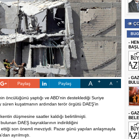
ÇO
BUG
- HE
BAŞL
- GA
A
BULU
Paylaş
Paylaş
A
in öncülüğünü yaptığı ve ABD’nin desteklediği Suriye
y süren kuşatmanın ardından terör örgütü DAEŞ'in
- GA
ntin düşmesine saatler kaldığı belirtilmişti.
BELE
bulunan DAEŞ bayraklarının indirildiğini
l ettiği son önemli mevziydi. Pazar günü yapılan anlaşmayla
a'dan ayrılmıştı.