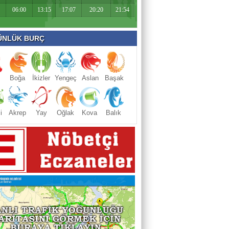
06:00
13:15
17:07
20:20
21:54
NLÜK BURÇ
Boğa
İkizler
Yengeç
Aslan
Başak
i
Akrep
Yay
Oğlak
Kova
Balık