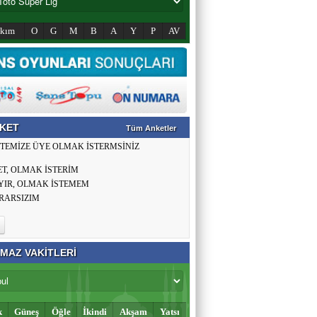
akım
O
G
M
B
A
Y
P
AV
KET
Tüm Anketler
İTEMİZE ÜYE OLMAK İSTERMSİNİZ
ET, OLMAK İSTERİM
YIR, OLMAK İSTEMEM
RARSIZIM
MAZ VAKİTLERİ
k
Güneş
Öğle
İkindi
Akşam
Yatsı