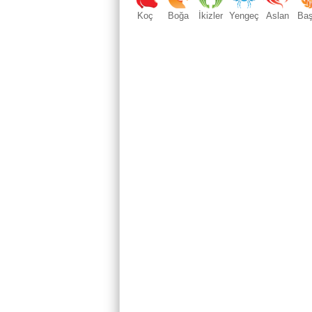
Koç
Boğa
İkizler
Yengeç
Aslan
Ba