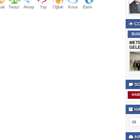
şak
Terazi
Akrep
Yay
Oğlak
Kova
Balık
ÇO
BUG
METİ
GELE
SO
HAB
HA
HA