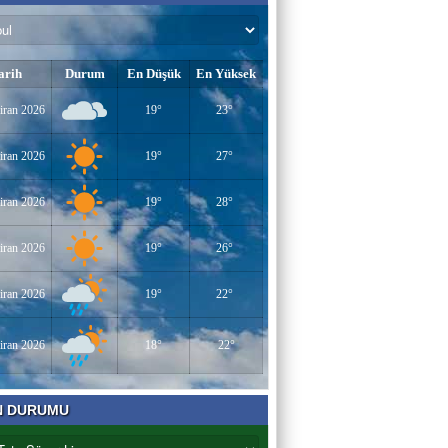
arih
Durum
En Düşük
En Yüksek
iran 2026
19°
23°
iran 2026
19°
27°
iran 2026
19°
28°
iran 2026
19°
26°
iran 2026
19°
22°
iran 2026
18°
22°
N DURUMU