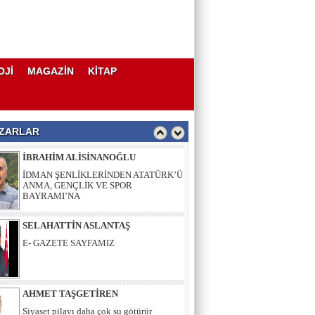
OJİ
MAGAZİN
KİTAP
AHMET TAŞGETİREN
Siyaset pilavı daha çok su götürür
ZARLAR
İBRAHİM ALİSİNANOĞLU
İDMAN ŞENLİKLERİNDEN ATATÜRK’Ü
ANMA, GENÇLİK VE SPOR
BAYRAMI’NA
SELAHATTİN ASLANTAŞ
E- GAZETE SAYFAMIZ
AHMET TAŞGETİREN
Siyaset pilavı daha çok su götürür