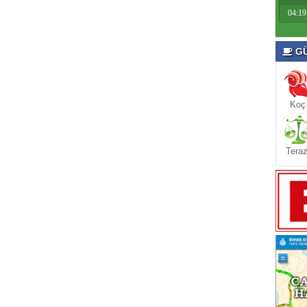
04:19
GÜ
Koç
Teraz