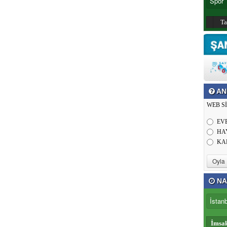
T
AN
WEB S
EV
HA
KA
NA
İmsa