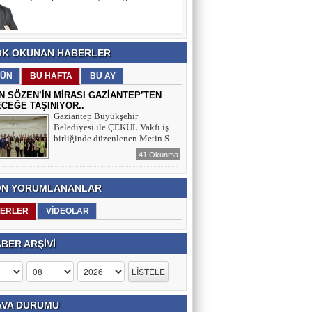
İBRAHİM ALİSİNANOĞLU
K OKUNAN HABERLER
İDMAN ŞENLİKLERİNDEN ATATÜRK’Ü
ANMA, GENÇLİK VE SPOR
ÜN
BU HAFTA
BU AY
BAYRAMI’NA
N SÖZEN’İN MİRASI GAZİANTEP’TEN
CEĞE TAŞINIYOR..
SELAHATTİN ASLANTAŞ
Gaziantep Büyükşehir
Belediyesi ile ÇEKÜL Vakfı iş
E- GAZETE SAYFAMIZ
birliğinde düzenlenen Metin S..
41 Okunma
N YORUMLANANLAR
ERLER
VİDEOLAR
BER ARŞİVİ
VA DURUMU