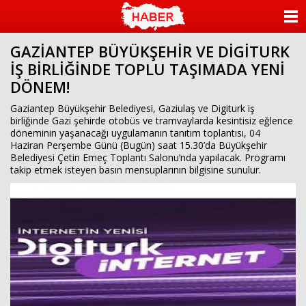
ANASAYFA
GAZİANTEP BÜYÜKŞEHİR VE DİGİTURK
KATEGORİLER
İŞ BİRLİĞİNDE TOPLU TAŞIMADA YENİ
DÖNEM!
YAZARLAR
Gaziantep Büyükşehir Belediyesi, Gaziulaş ve Digiturk iş
ANKETLER
birliğinde Gazi şehirde otobüs ve tramvaylarda kesintisiz eğlence
döneminin yaşanacağı uygulamanın tanıtım toplantısı, 04
Haziran Perşembe Günü (Bugün) saat 15.30’da Büyükşehir
FOTO GALERİ
Belediyesi Çetin Emeç Toplantı Salonu’nda yapılacak. Programı
takip etmek isteyen basın mensuplarının bilgisine sunulur.
VİDEO GALERİ
KÜNYE
İLETİŞİM