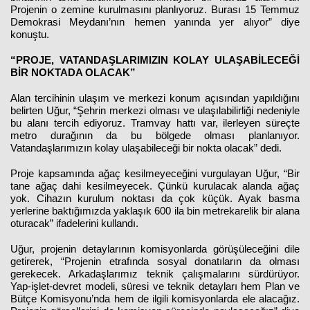
Projenin o zemine kurulmasını planlıyoruz. Burası 15 Temmuz
Demokrasi Meydanı’nın hemen yanında yer alıyor” diye
konuştu.
“PROJE, VATANDAŞLARIMIZIN KOLAY ULAŞABİLECEĞİ
BİR NOKTADA OLACAK”
Alan tercihinin ulaşım ve merkezi konum açısından yapıldığını
belirten Uğur, “Şehrin merkezi olması ve ulaşılabilirliği nedeniyle
bu alanı tercih ediyoruz. Tramvay hattı var, ilerleyen süreçte
metro durağının da bu bölgede olması planlanıyor.
Vatandaşlarımızın kolay ulaşabileceği bir nokta olacak” dedi.
Proje kapsamında ağaç kesilmeyeceğini vurgulayan Uğur, “Bir
tane ağaç dahi kesilmeyecek. Çünkü kurulacak alanda ağaç
yok. Cihazın kurulum noktası da çok küçük. Ayak basma
yerlerine baktığımızda yaklaşık 600 ila bin metrekarelik bir alana
oturacak” ifadelerini kullandı.
Uğur, projenin detaylarının komisyonlarda görüşüleceğini dile
getirerek, “Projenin etrafında sosyal donatıların da olması
gerekecek. Arkadaşlarımız teknik çalışmalarını sürdürüyor.
Yap-işlet-devret modeli, süresi ve teknik detayları hem Plan ve
Bütçe Komisyonu’nda hem de ilgili komisyonlarda ele alacağız.