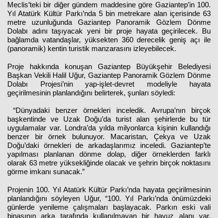
Meclis’teki bir diğer gündem maddesine göre Gaziantep’in 100.
Yıl Atatürk Kültür Parkı’nda 5 bin metrekare alan içerisinde 63
metre uzunluğunda Gaziantep Panoramik Gözlem Dönme
Dolabı adını taşıyacak yeni bir proje hayata geçirilecek. Bu
bağlamda vatandaşlar, yüksekten 360 derecelik geniş açı ile
(panoramik) kentin turistik manzarasını izleyebilecek.
Proje hakkında konuşan Gaziantep Büyükşehir Belediyesi
Başkan Vekili Halil Uğur, Gaziantep Panoramik Gözlem Dönme
Dolabı Projesi’nin yap-işlet-devret modeliyle hayata
geçirilmesinin planlandığını belirterek, şunları söyledi:
“Dünyadaki benzer örnekleri inceledik. Avrupa’nın birçok
başkentinde ve Uzak Doğu’da turist alan şehirlerde bu tür
uygulamalar var. Londra’da yılda milyonlarca kişinin kullandığı
benzer bir örnek bulunuyor. Macaristan, Çekya ve Uzak
Doğu’daki örnekleri de arkadaşlarımız inceledi. Gaziantep’te
yapılması planlanan dönme dolap, diğer örneklerden farklı
olarak 63 metre yüksekliğinde olacak ve şehrin birçok noktasını
görme imkanı sunacak.”
Projenin 100. Yıl Atatürk Kültür Parkı’nda hayata geçirilmesinin
planlandığını söyleyen Uğur, “100. Yıl Parkı’nda önümüzdeki
günlerde yenileme çalışmaları başlayacak. Parkın eski vali
binasının arka tarafında kullanılmayan bir havuz alanı var.