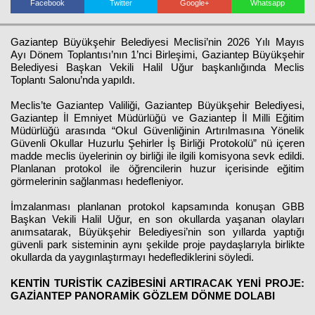
Facebook
Twitter
Google+
Whatsapp
Gaziantep Büyükşehir Belediyesi Meclisi’nin 2026 Yılı Mayıs
Haberin Doğru Adresi.
Ayı Dönem Toplantısı’nın 1’nci Birleşimi, Gaziantep Büyükşehir
Belediyesi Başkan Vekili Halil Uğur başkanlığında Meclis
Toplantı Salonu’nda yapıldı.
Meclis’te Gaziantep Valiliği, Gaziantep Büyükşehir Belediyesi,
Gaziantep İl Emniyet Müdürlüğü ve Gaziantep İl Milli Eğitim
Müdürlüğü arasında “Okul Güvenliğinin Artırılmasına Yönelik
Güvenli Okullar Huzurlu Şehirler İş Birliği Protokolü” nü içeren
madde meclis üyelerinin oy birliği ile ilgili komisyona sevk edildi.
Planlanan protokol ile öğrencilerin huzur içerisinde eğitim
görmelerinin sağlanması hedefleniyor.
İmzalanması planlanan protokol kapsamında konuşan GBB
Başkan Vekili Halil Uğur, en son okullarda yaşanan olayları
anımsatarak, Büyükşehir Belediyesi’nin son yıllarda yaptığı
güvenli park sisteminin aynı şekilde proje paydaşlarıyla birlikte
okullarda da yaygınlaştırmayı hedeflediklerini söyledi.
KENTİN TURİSTİK CAZİBESİNİ ARTIRACAK YENİ PROJE:
GAZİANTEP PANORAMİK GÖZLEM DÖNME DOLABI