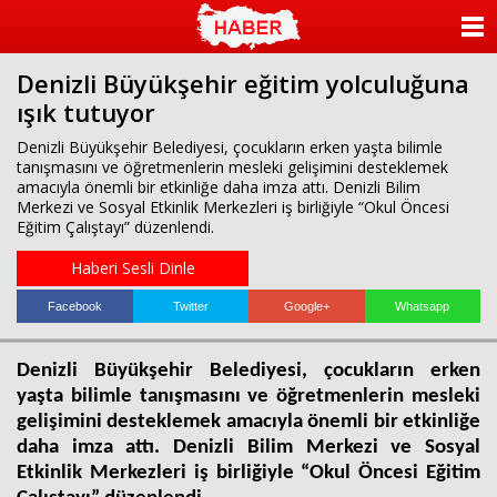
ANASAYFA
Denizli Büyükşehir eğitim yolculuğuna
KATEGORİLER
ışık tutuyor
YAZARLAR
Denizli Büyükşehir Belediyesi, çocukların erken yaşta bilimle
tanışmasını ve öğretmenlerin mesleki gelişimini desteklemek
amacıyla önemli bir etkinliğe daha imza attı. Denizli Bilim
ANKETLER
Merkezi ve Sosyal Etkinlik Merkezleri iş birliğiyle “Okul Öncesi
Eğitim Çalıştayı” düzenlendi.
FOTO GALERİ
Haberi Sesli Dinle
VİDEO GALERİ
Facebook
Twitter
Google+
Whatsapp
KÜNYE
Denizli Büyükşehir Belediyesi, çocukların erken
yaşta bilimle tanışmasını ve öğretmenlerin mesleki
İLETİŞİM
gelişimini desteklemek amacıyla önemli bir etkinliğe
daha imza attı. Denizli Bilim Merkezi ve Sosyal
Etkinlik Merkezleri iş birliğiyle “Okul Öncesi Eğitim