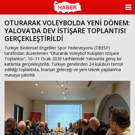
ANASAYFA
OTURARAK VOLEYBOLDA YENİ DÖNEM:
KATEGORİLER
YALOVA’DA DEV İSTİŞARE TOPLANTISI
GERÇEKLEŞTİRİLDİ
YAZARLAR
Türkiye Bedensel Engelliler Spor Federasyonu (TBESF)
ANKETLER
tarafından düzenlenen "Oturarak Voleybol Kulüpleri İstişare
Toplantısı", 10–11 Ocak 2026 tarihlerinde Yalova’da geniş bir
katılımla gerçekleştirildi. Türkiye genelinden 24 kulübün temsil
FOTO GALERİ
edildiği toplantıda, branşın geleceği ve yeni teknik yapılanma
masaya yatırıldı.
VİDEO GALERİ
KÜNYE
İLETİŞİM