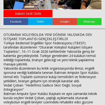
Haberi Sesli Dinle
Haberin Doğru Adresi.
Facebook
Twitter
Google+
Whatsapp
OTURARAK VOLEYBOLDA YENİ DÖNEM: YALOVA’DA DEV
İSTİŞARE TOPLANTISI GERÇEKLEŞTİRİLDİ
​Türkiye Bedensel Engelliler Spor Federasyonu (TBESF)
tarafından düzenlenen "Oturarak Voleybol Kulüpleri İstişare
Toplantısı", 10–11 Ocak 2026 tarihlerinde Yalova’da geniş bir
katılımla gerçekleştirildi. Türkiye genelinden 24 kulübün temsil
edildiği toplantıda, branşın geleceği ve yeni teknik yapılanma
masaya yatırıldı.
​Yalova’da düzenlenen bu kritik organizasyonda ilimizi, engelli
sporuna verdiği katkılarla tanınan Batman Ampute Spor Kulübü
temsil etti. Toplantı süresince kulüp temsilcileri ve federasyon
yetkilileri, branşın gelişimi için stratejik kararlar aldı.
​Vedat Çoban: "Hedefimiz Sadece Skor Değil, Sosyal
Entegrasyon"
​Batman Ampute Spor Kulübü Başkanı ve aynı zamanda teknik
kurula seçilen Vedat Çoban, yaptığı açıklamada oturarak
voleybolun engelli bireyler üzerindeki rehabilite edici gücüne