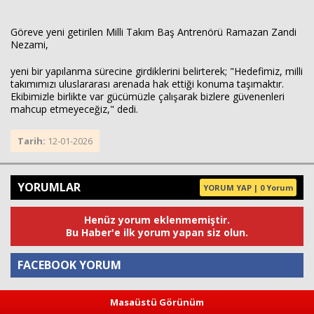
​Göreve yeni getirilen Milli Takım Baş Antrenörü Ramazan Zandi
Nezami,
yeni bir yapılanma sürecine girdiklerini belirterek; "Hedefimiz, milli
takımımızı uluslararası arenada hak ettiği konuma taşımaktır.
Ekibimizle birlikte var gücümüzle çalışarak bizlere güvenenleri
mahcup etmeyeceğiz," dedi.
Tarih:
12-01-2026
YORUMLAR
YORUM YAP | 0 Yorum
Henüz yorum eklenmemiştir.
Bu Haber'e ilk yorum yapan siz olun.
FACEBOOK YORUM
Masaüstü Görünüm
Yorum