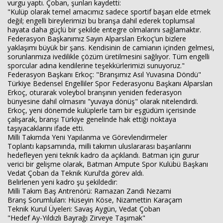
vurgu yaptı. Çoban, şunları kaydetti:
​"Kulüp olarak temel amacımız sadece sportif başarı elde etmek
değil; engelli bireylerimizi bu branşa dahil ederek toplumsal
hayata daha güçlü bir şekilde entegre olmalarını sağlamaktır.
Federasyon Başkanımız Sayın Alparslan Erkoç’un bizlere
yaklaşımı büyük bir şans. Kendisinin de camianın içinden gelmesi,
sorunlarımıza ivedilikle çözüm üretilmesini sağlıyor. Tüm engelli
sporcular adına kendilerine teşekkürlerimizi sunuyoruz."
​Federasyon Başkanı Erkoç: "Branşımız Asıl Yuvasına Döndü"
​Türkiye Bedensel Engelliler Spor Federasyonu Başkanı Alparslan
Erkoç, oturarak voleybol branşının yeniden federasyon
bünyesine dahil olmasını "yuvaya dönüş" olarak nitelendirdi.
Erkoç, yeni dönemde kulüplerle tam bir eşgüdüm içerisinde
çalışarak, branşı Türkiye genelinde hak ettiği noktaya
taşıyacaklarını ifade etti.
​Milli Takımda Yeni Yapılanma ve Görevlendirmeler
​Toplantı kapsamında, milli takımın uluslararası başarılarını
hedefleyen yeni teknik kadro da açıklandı. Batman için gurur
verici bir gelişme olarak, Batman Ampute Spor Kulübü Başkanı
Vedat Çoban da Teknik Kurul’da görev aldı.
​Belirlenen yeni kadro şu şekildedir:
​Milli Takım Baş Antrenörü: Ramazan Zandi Nezami
​Branş Sorumluları: Hüseyin Köse, Nizamettin Karaçam
​Teknik Kurul Üyeleri: Savaş Aygün, Vedat Çoban
​"Hedef Ay-Yıldızlı Bayrağı Zirveye Taşımak"