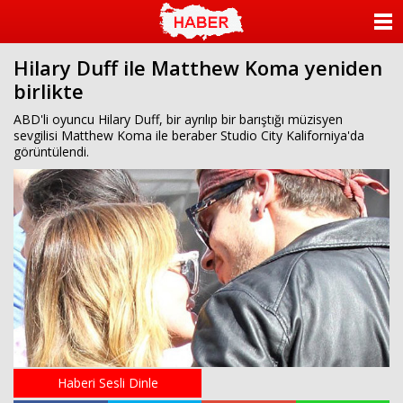
ANASAYFA
Hilary Duff ile Matthew Koma yeniden
KATEGORİLER
birlikte
YAZARLAR
ABD'li oyuncu Hilary Duff, bir ayrılıp bir barıştığı müzisyen
sevgilisi Matthew Koma ile beraber Studio City Kaliforniya'da
görüntülendi.
ANKETLER
FOTO GALERİ
VİDEO GALERİ
KÜNYE
İLETİŞİM
Haberi Sesli Dinle