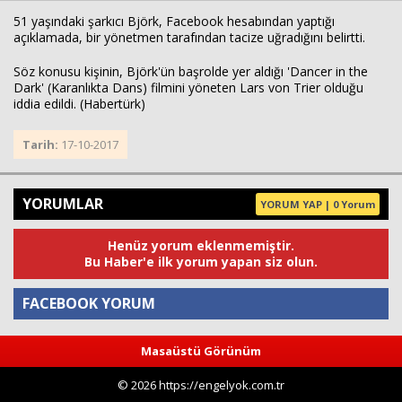
51 yaşındaki şarkıcı Björk, Facebook hesabından yaptığı
açıklamada, bir yönetmen tarafından tacize uğradığını belirtti.
Haberin Doğru Adresi.
Söz konusu kişinin, Björk'ün başrolde yer aldığı 'Dancer in the
Dark' (Karanlıkta Dans) filmini yöneten Lars von Trier olduğu
iddia edildi. (Habertürk)
Tarih:
17-10-2017
YORUMLAR
YORUM YAP | 0 Yorum
Henüz yorum eklenmemiştir.
Bu Haber'e ilk yorum yapan siz olun.
FACEBOOK YORUM
Masaüstü Görünüm
Yorum
© 2026 https://engelyok.com.tr