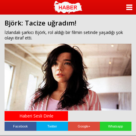
ANASAYFA
Björk: Tacize uğradım!
KATEGORİLER
İzlandalı şarkıcı Björk, rol aldığı bir filmin setinde yaşadığı şok
olayı itiraf etti.
YAZARLAR
ANKETLER
FOTO GALERİ
VİDEO GALERİ
KÜNYE
İLETİŞİM
Haberi Sesli Dinle
Facebook
Twitter
Google+
Whatsapp