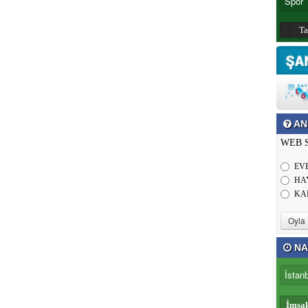
T
AN
WEB 
EV
HA
KA
NA
İmsa