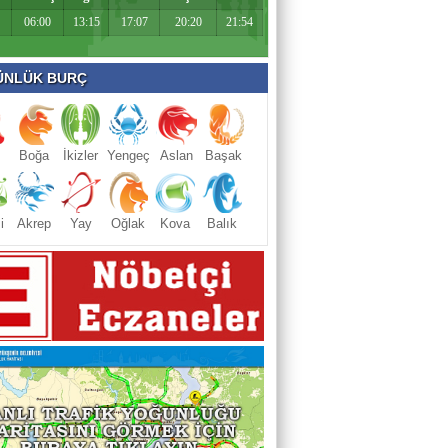
06:00
13:15
17:07
20:20
21:54
NLÜK BURÇ
Boğa
İkizler
Yengeç
Aslan
Başak
i
Akrep
Yay
Oğlak
Kova
Balık