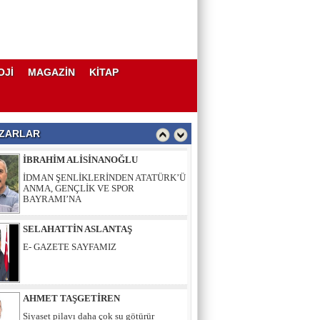
OJİ
MAGAZİN
KİTAP
AHMET TAŞGETİREN
Siyaset pilavı daha çok su götürür
ZARLAR
İBRAHİM ALİSİNANOĞLU
İDMAN ŞENLİKLERİNDEN ATATÜRK’Ü
ANMA, GENÇLİK VE SPOR
BAYRAMI’NA
SELAHATTİN ASLANTAŞ
E- GAZETE SAYFAMIZ
AHMET TAŞGETİREN
Siyaset pilavı daha çok su götürür