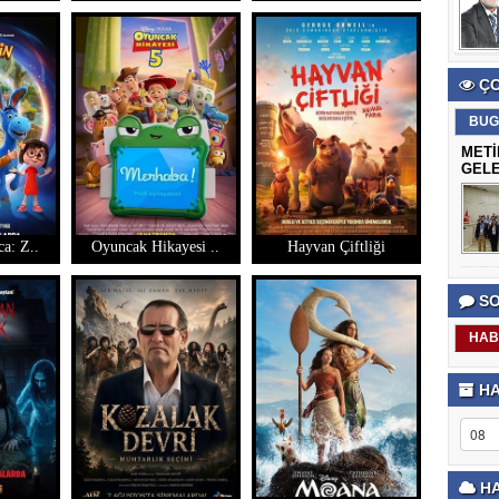
ÇO
BUG
METİ
GELE
a: Z..
Oyuncak Hikayesi ..
Hayvan Çiftliği
SO
HAB
HA
HA