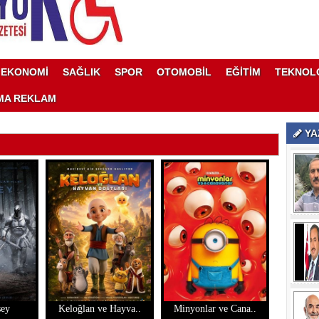
EKONOMİ
SAĞLIK
SPOR
OTOMOBİL
EĞİTİM
TEKNOL
MA REKLAM
YA
sey
Keloğlan ve Hayva..
Minyonlar ve Cana..