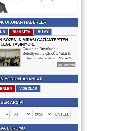
İBRAHİM ALİSİNANOĞLU
K OKUNAN HABERLER
İDMAN ŞENLİKLERİNDEN ATATÜRK’Ü
ANMA, GENÇLİK VE SPOR
ÜN
BU HAFTA
BU AY
BAYRAMI’NA
N SÖZEN’İN MİRASI GAZİANTEP’TEN
CEĞE TAŞINIYOR..
SELAHATTİN ASLANTAŞ
Gaziantep Büyükşehir
Belediyesi ile ÇEKÜL Vakfı iş
E- GAZETE SAYFAMIZ
birliğinde düzenlenen Metin S..
40 Okunma
N YORUMLANANLAR
ERLER
VİDEOLAR
BER ARŞİVİ
VA DURUMU