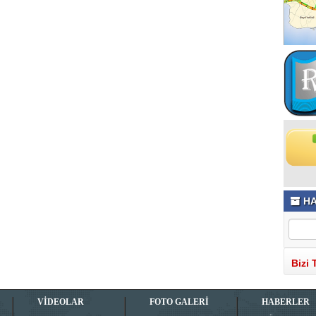
HA
Bizi 
VİDEOLAR
FOTO GALERİ
HABERLER