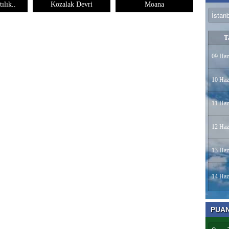
ılık..
Kozalak Devri
Moana
T
09 Haz
10 Haz
11 Haz
12 Haz
13 Haz
14 Haz
PUA