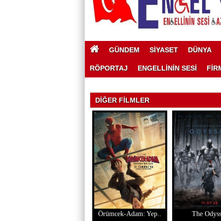
GÜNDEM
SİYASET
DÜNYA
RÖPORTAJ
ENGELLİNİN SESİ
FİR
DİĞER FİLMLER
Örümcek-Adam: Yep..
The Odys