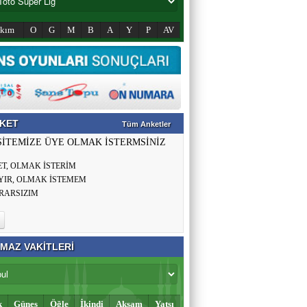
akım
O
G
M
B
A
Y
P
AV
KET
Tüm Anketler
SİTEMİZE ÜYE OLMAK İSTERMSİNİZ
ET, OLMAK İSTERİM
YIR, OLMAK İSTEMEM
RARSIZIM
MAZ VAKİTLERİ
k
Güneş
Öğle
İkindi
Akşam
Yatsı