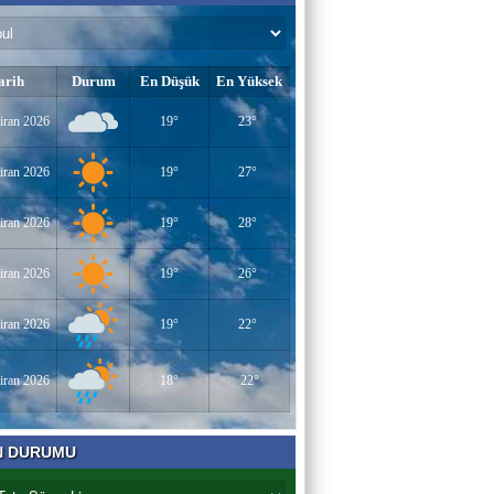
arih
Durum
En Düşük
En Yüksek
iran 2026
19°
23°
iran 2026
19°
27°
iran 2026
19°
28°
iran 2026
19°
26°
iran 2026
19°
22°
iran 2026
18°
22°
N DURUMU