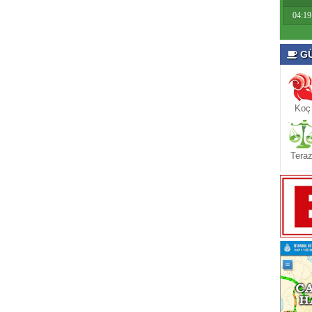
04:19
GÜ
Koç
Teraz