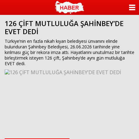
ANASAYFA
126 ÇİFT MUTLULUĞA ŞAHİNBEY’DE
KATEGORİLER
EVET DEDİ
YAZARLAR
Türkiye’nin en fazla nikah kıyan belediyesi ünvanını elinde
bulunduran Şahinbey Belediyesi, 26.06.2026 tarihinde yine
kırılması güç bir rekora imza attı. Hayatlarını unutulmaz bir tarihte
ANKETLER
birleştirmek isteyen 126 çift, Şahinbey’de aynı gün mutluluğa
EVET dedi.
FOTO GALERİ
VİDEO GALERİ
KÜNYE
İLETİŞİM