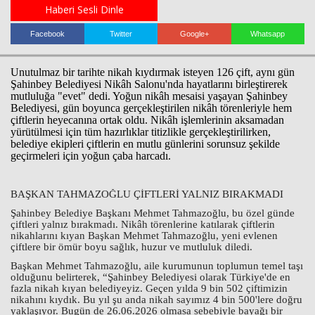
Haberi Sesli Dinle
Facebook
Twitter
Google+
Whatsapp
Haberin Doğru Adresi.
Unutulmaz bir tarihte nikah kıydırmak isteyen 126 çift, aynı gün
Şahinbey Belediyesi Nikâh Salonu'nda hayatlarını birleştirerek
mutluluğa "evet" dedi. Yoğun nikâh mesaisi yaşayan Şahinbey
Belediyesi, gün boyunca gerçekleştirilen nikâh törenleriyle hem
çiftlerin heyecanına ortak oldu. Nikâh işlemlerinin aksamadan
yürütülmesi için tüm hazırlıklar titizlikle gerçekleştirilirken,
belediye ekipleri çiftlerin en mutlu günlerini sorunsuz şekilde
geçirmeleri için yoğun çaba harcadı.
BAŞKAN TAHMAZOĞLU ÇİFTLERİ YALNIZ BIRAKMADI
Şahinbey Belediye Başkanı Mehmet Tahmazoğlu, bu özel günde
çiftleri yalnız bırakmadı. Nikâh törenlerine katılarak çiftlerin
nikahlarını kıyan Başkan Mehmet Tahmazoğlu, yeni evlenen
çiftlere bir ömür boyu sağlık, huzur ve mutluluk diledi.
Başkan Mehmet Tahmazoğlu, aile kurumunun toplumun temel taşı
olduğunu belirterek, “Şahinbey Belediyesi olarak Türkiye'de en
fazla nikah kıyan belediyeyiz. Geçen yılda 9 bin 502 çiftimizin
nikahını kıydık. Bu yıl şu anda nikah sayımız 4 bin 500'lere doğru
yaklaşıyor. Bugün de 26.06.2026 olmasa sebebiyle bayağı bir