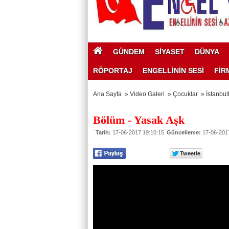
GÜNDEM
SİYASET
DÜNYA
RÖPORTAJ
ENGELLİNİN SESİ
FİR
Ana Sayfa
»
Video Galeri
»
Çocuklar
»
İstanbul
Bölüm - Yasak Aşk
Tarih:
17-06-2017 19:10:15
Güncelleme:
17-06-2017