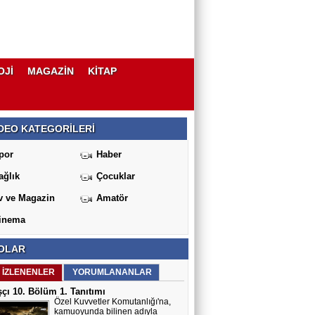
OJİ
MAGAZİN
KİTAP
DEO KATEGORİLERİ
por
Haber
ağlık
Çocuklar
v ve Magazin
Amatör
inema
OLAR
 İZLENENLER
YORUMLANANLAR
çı 10. Bölüm 1. Tanıtımı
Özel Kuvvetler Komutanlığı'na,
kamuoyunda bilinen adıyla