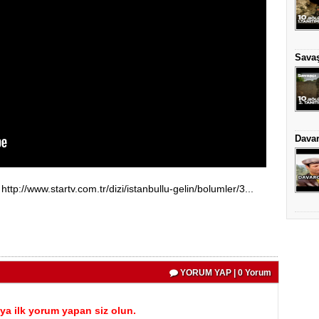
Savaş
Davar
tp://www.startv.com.tr/dizi/istanbullu-gelin/bolumler/3...
YORUM YAP | 0 Yorum
a ilk yorum yapan siz olun.