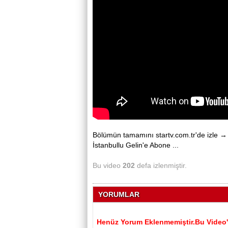
Bölümün tamamını startv.com.tr'de izle → ht
İstanbullu Gelin'e Abone ...
Bu video
202
defa izlenmiştir.
YORUMLAR
Henüz Yorum Eklenmemiştir.Bu Video'y