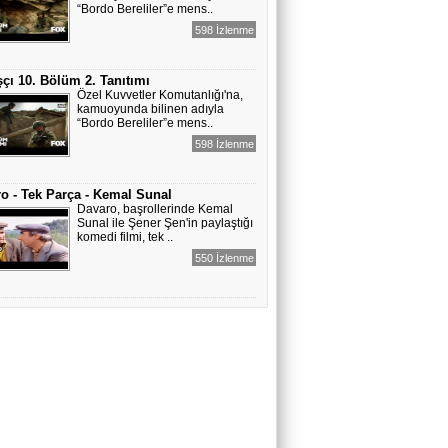
“Bordo Bereliler”e mens..
598 İzlenme
çı 10. Bölüm 2. Tanıtımı
Özel Kuvvetler Komutanlığı'na,
kamuoyunda bilinen adıyla
“Bordo Bereliler”e mens..
598 İzlenme
o - Tek Parça - Kemal Sunal
Davaro, başrollerinde Kemal
Sunal ile Şener Şen'in paylaştığı
komedi filmi, tek ..
550 İzlenme