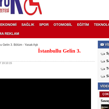
EKONOMİ
SAĞLIK
SPOR
OTOMOBİL
EĞİTİM
TEKNOL
MA REKLAM
Vİ
lu Gelin 3. Bölüm - Yasak Aşk
İstanbullu Gelin 3.
S
S
 19:10:15
T
S
VİDE
ÇOK
Savaş