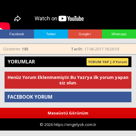
Haberin Doğru Adresi.
Facebook
Twitter
Google+
Whatsapp
Gösterim:
185
Tarih:
17-06-2017 18:26:59
YORUMLAR
YORUM YAP | 0 Yorum
Henüz Yorum Eklenmemiştir.Bu Yazı'ya ilk yorum yapan
siz olun.
FACEBOOK YORUM
Masaüstü Görünüm
Yorum
© 2026 https://engelyok.com.tr