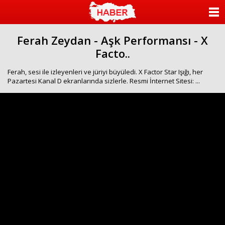
ANASAYFA
Ferah Zeydan - Aşk Performansı - X
KATEGORİLER
Facto..
YAZARLAR
Ferah, sesi ile izleyenleri ve jüriyi büyüledi. X Factor Star Işığı, her
Pazartesi Kanal D ekranlarında sizlerle. Resmi İnternet Sitesi: ...
ANKETLER
FOTO GALERİ
VİDEO GALERİ
KÜNYE
İLETİŞİM