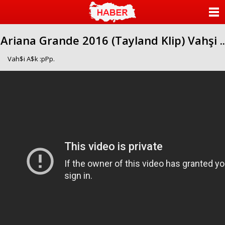
ANASAYFA
Ariana Grande 2016 (Tayland Klip) Vahşi ..
KATEGORİLER
Vah$i A$k :pPp.
YAZARLAR
ANKETLER
FOTO GALERİ
VİDEO GALERİ
KÜNYE
İLETİŞİM