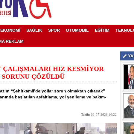
EKONOMİ
SAĞLIK
SPOR
OTOMOBİL
EĞİTİM
TEKNOL
MA REKLAM
YA
T ÇALIŞMALARI HIZ KESMİYOR
N SORUNU ÇÖZÜLDÜ
az’ın “Şehitkamil’de yollar sorun olmaktan çıkacak”
yanında başlatılan asfaltlama, yol yenileme ve bakım-
Tarih:
09-07-2026 10:22