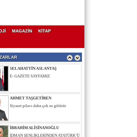
AHMET TAŞGETİREN
Siyaset pilavı daha çok su götürür
OJİ
MAGAZİN
KİTAP
İBRAHİM ALİSİNANOĞLU
İDMAN ŞENLİKLERİNDEN ATATÜRK’Ü
ANMA, GENÇLİK VE SPOR
BAYRAMI’NA
ZARLAR
SELAHATTİN ASLANTAŞ
E- GAZETE SAYFAMIZ
AHMET TAŞGETİREN
Siyaset pilavı daha çok su götürür
İBRAHİM ALİSİNANOĞLU
İDMAN ŞENLİKLERİNDEN ATATÜRK’Ü