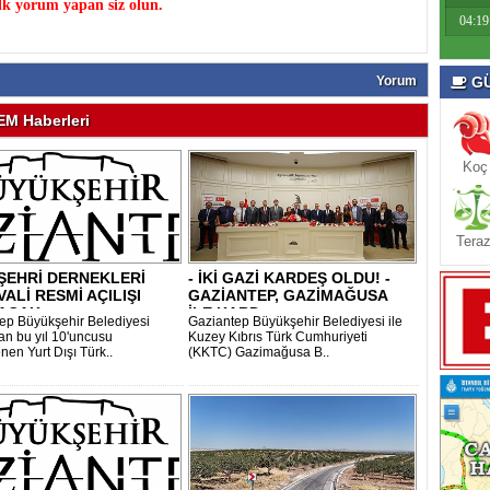
k yorum yapan siz olun.
04:19
Yorum
GÜ
M Haberleri
Koç
Teraz
ŞEHRİ DERNEKLERİ
- İKİ GAZİ KARDEŞ OLDU! -
VALİ RESMİ AÇILIŞI
GAZİANTEP, GAZİMAĞUSA
ACAK..
İLE KARD..
ep Büyükşehir Belediyesi
Gaziantep Büyükşehir Belediyesi ile
dan bu yıl 10'uncusu
Kuzey Kıbrıs Türk Cumhuriyeti
nen Yurt Dışı Türk..
(KKTC) Gazimağusa B..