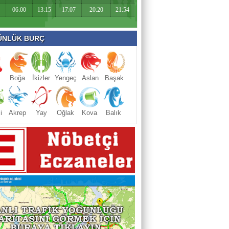
06:00
13:15
17:07
20:20
21:54
NLÜK BURÇ
Boğa
İkizler
Yengeç
Aslan
Başak
i
Akrep
Yay
Oğlak
Kova
Balık