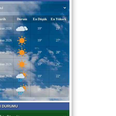
arih
Durum
En Düşük
En Yüksek
iran 2026
19°
23°
iran 2026
19°
27°
iran 2026
19°
28°
iran 2026
19°
26°
iran 2026
19°
22°
iran 2026
18°
22°
N DURUMU