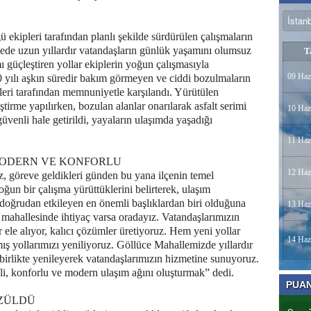
 ekipleri tarafından planlı şekilde sürdürülen çalışmaların
ede uzun yıllardır vatandaşların günlük yaşamını olumsuz
T
 güçleştiren yollar ekiplerin yoğun çalışmasıyla
09 Haz
0 yılı aşkın süredir bakım görmeyen ve ciddi bozulmaların
leri tarafından memnuniyetle karşılandı. Yürütülen
tirme yapılırken, bozulan alanlar onarılarak asfalt serimi
10 Haz
güvenli hale getirildi, yayaların ulaşımda yaşadığı
11 Haz
MODERN VE KONFORLU
12 Haz
 göreve geldikleri günden bu yana ilçenin temel
ğun bir çalışma yürüttüklerini belirterek, ulaşım
doğrudan etkileyen en önemli başlıklardan biri olduğuna
13 Haz
 mahallesinde ihtiyaç varsa oradayız. Vatandaşlarımızın
r ele alıyor, kalıcı çözümler üretiyoruz. Hem yeni yollar
14 Haz
 yollarımızı yeniliyoruz. Göllüce Mahallemizde yıllardır
e birlikte yenileyerek vatandaşlarımızın hizmetine sunuyoruz.
i, konforlu ve modern ulaşım ağını oluşturmak” dedi.
PUA
ÖZÜLDÜ