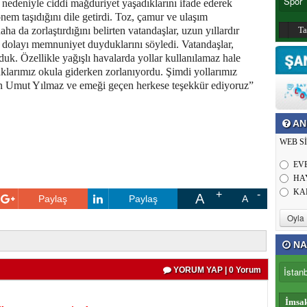
r nedeniyle ciddi mağduriyet yaşadıklarını ifade ederek
nem taşıdığını dile getirdi. Toz, çamur ve ulaşım
ha da zorlaştırdığını belirten vatandaşlar, uzun yıllardır
T
dolayı memnuniyet duyduklarını söyledi. Vatandaşlar,
duk. Özellikle yağışlı havalarda yollar kullanılamaz hale
uklarımız okula giderken zorlanıyordu. Şimdi yollarımız
an Umut Yılmaz ve emeği geçen herkese teşekkür ediyoruz”
AN
WEB S
EV
HA
KA
A
Paylaş
Paylaş
A
NA
YORUM YAP | 0 Yorum
İmsa