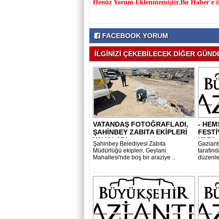
Henüz Yorum Eklenmemiştir.Bu Haber'e il
FACEBOOK YORUM
İLGİNİZİ ÇEKEBİLECEK DİĞER GÜNDE
VATANDAŞ FOTOĞRAFLADI,
- HEM
ŞAHİNBEY ZABITA EKİPLERİ
FESTİ
YAKALADI..
YAPIL
Şahinbey Belediyesi Zabıta
Gaziant
Müdürlüğü ekipleri, Geylani
tarafın
Mahallesi'nde boş bir araziye ..
düzenle