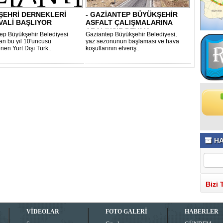
ŞEHRİ DERNEKLERİ
- GAZİANTEP BÜYÜKŞEHİR
VALİ BAŞLIYOR
ASFALT ÇALIŞMALARINA
ARALIKSIZ DEVAM ..
ep Büyükşehir Belediyesi
Gaziantep Büyükşehir Belediyesi,
dan bu yıl 10'uncusu
yaz sezonunun başlaması ve hava
nen Yurt Dışı Türk..
koşullarının elveriş..
HA
Bizi 
VİDEOLAR
FOTO GALERİ
HABERLER