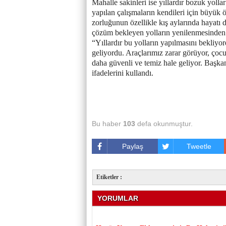
Mahalle sakinleri ise yıllardır bozuk yolla
yapılan çalışmaların kendileri için büyük ö
zorluğunun özellikle kış aylarında hayatı da
çözüm bekleyen yolların yenilenmesinden 
“Yıllardır bu yolların yapılmasını bekliyor
geliyordu. Araçlarımız zarar görüyor, çoc
daha güvenli ve temiz hale geliyor. Başk
ifadelerini kullandı.
Bu haber
103
defa okunmuştur.
Paylaş
Tweetle
Etiketler :
YORUMLAR