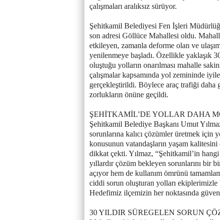
çalışmaları aralıksız sürüyor.
Şehitkamil Belediyesi Fen İşleri Müdürlüğü
son adresi Göllüce Mahallesi oldu. Mahall
etkileyen, zamanla deforme olan ve ulaşımı
yenilenmeye başladı. Özellikle yaklaşık 3
oluştuğu yolların onarılması mahalle sakin
çalışmalar kapsamında yol zemininde iyileş
gerçekleştirildi. Böylece araç trafiği daha 
zorlukların önüne geçildi.
ŞEHİTKAMİL’DE YOLLAR DAHA 
Şehitkamil Belediye Başkanı Umut Yılmaz,
sorunlarına kalıcı çözümler üretmek için yo
konusunun vatandaşların yaşam kalitesini 
dikkat çekti. Yılmaz, “Şehitkamil’in hangi
yıllardır çözüm bekleyen sorunlarını bir bi
açıyor hem de kullanım ömrünü tamamlamış
ciddi sorun oluşturan yolları ekiplerimizl
Hedefimiz ilçemizin her noktasında güvenl
30 YILDIR SÜREGELEN SORUN Ç