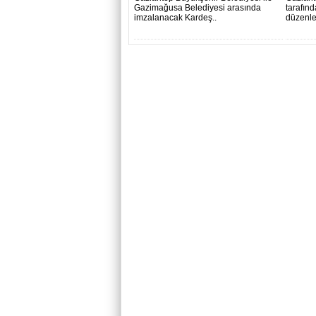
Gazimağusa Belediyesi arasında
tarafın
imzalanacak Kardeş..
düzenle