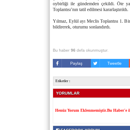
oybirliği ile gündemden çekildi. Öte ya
Toplantısı’nın tatil edilmesi kararlaştırıldı.
Yılmaz, Eylül ayı Meclis Toplantısı 1. Bi
bildirerek, oturumu sonlandırdı.
Bu haber
96
defa okunmuştur.
Paylaş
Tweetle
Etiketler :
YORUMLAR
Henüz Yorum Eklenmemiştir.Bu Haber'e il