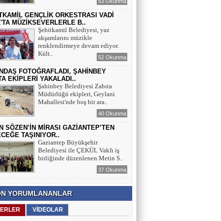
53 Okunma
TKAMİL GENÇLİK ORKESTRASI VADİ
'TA MÜZİKSEVERLERLE B..
Şehitkamil Belediyesi, yaz
akşamlarını müzikle
renklendirmeye devam ediyor.
Kült..
52 Okunma
NDAŞ FOTOĞRAFLADI, ŞAHİNBEY
TA EKİPLERİ YAKALADI..
Şahinbey Belediyesi Zabıta
Müdürlüğü ekipleri, Geylani
Mahallesi'nde boş bir ara..
40 Okunma
N SÖZEN’İN MİRASI GAZİANTEP’TEN
CEĞE TAŞINIYOR..
Gaziantep Büyükşehir
Belediyesi ile ÇEKÜL Vakfı iş
birliğinde düzenlenen Metin S..
37 Okunma
N YORUMLANANLAR
ERLER
VİDEOLAR