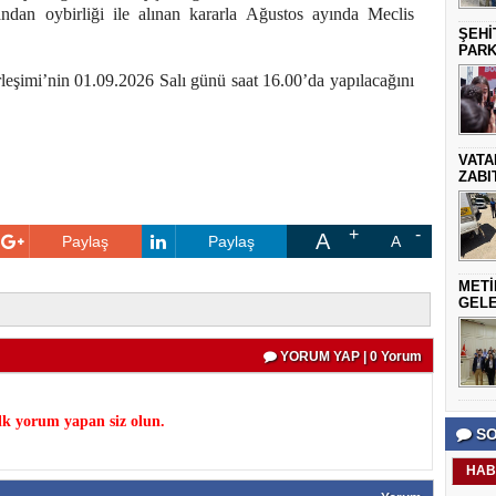
ndan oybirliği ile alınan kararla Ağustos ayında Meclis
ŞEHİ
PARK
rleşimi’nin 01.09.2026 Salı günü saat 16.00’da yapılacağını
VATA
ZABI
A
Paylaş
Paylaş
A
METİ
GELE
YORUM YAP | 0 Yorum
k yorum yapan siz olun.
SO
HAB