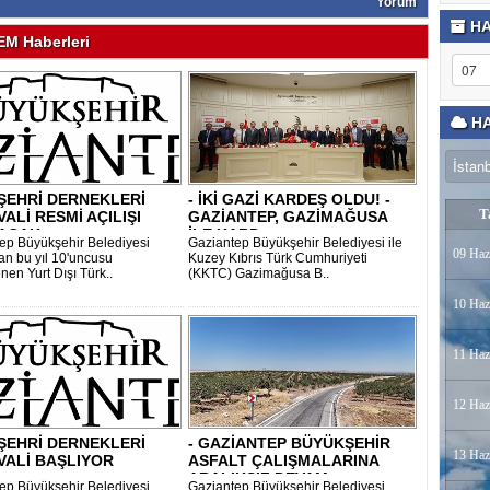
Yorum
HA
M Haberleri
HA
ŞEHRİ DERNEKLERİ
- İKİ GAZİ KARDEŞ OLDU! -
T
VALİ RESMİ AÇILIŞI
GAZİANTEP, GAZİMAĞUSA
ACAK..
İLE KARD..
ep Büyükşehir Belediyesi
Gaziantep Büyükşehir Belediyesi ile
09 Haz
dan bu yıl 10'uncusu
Kuzey Kıbrıs Türk Cumhuriyeti
nen Yurt Dışı Türk..
(KKTC) Gazimağusa B..
10 Haz
11 Haz
12 Haz
ŞEHRİ DERNEKLERİ
- GAZİANTEP BÜYÜKŞEHİR
13 Haz
VALİ BAŞLIYOR
ASFALT ÇALIŞMALARINA
ARALIKSIZ DEVAM ..
ep Büyükşehir Belediyesi
Gaziantep Büyükşehir Belediyesi,