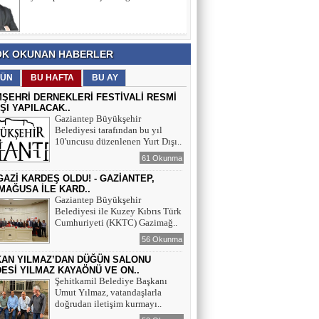
ANMA, GENÇLİK VE SPOR
BAYRAMI’NA
SELAHATTİN ASLANTAŞ
K OKUNAN HABERLER
E- GAZETE SAYFAMIZ
ÜN
BU HAFTA
BU AY
MŞEHRİ DERNEKLERİ FESTİVALİ RESMİ
IŞI YAPILACAK..
Gaziantep Büyükşehir
Belediyesi tarafından bu yıl
10'uncusu düzenlenen Yurt Dışı..
61 Okunma
İ GAZİ KARDEŞ OLDU! - GAZİANTEP,
MAĞUSA İLE KARD..
Gaziantep Büyükşehir
Belediyesi ile Kuzey Kıbrıs Türk
Cumhuriyeti (KKTC) Gazimağ..
56 Okunma
AN YILMAZ’DAN DÜĞÜN SALONU
ESİ YILMAZ KAYAÖNÜ VE ON..
Şehitkamil Belediye Başkanı
Umut Yılmaz, vatandaşlarla
doğrudan iletişim kurmayı..