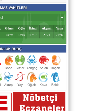
MAZ VAKİTLERİ
k
Güneş
Öğle
İkindi
Akşam
Yatsı
05:59
13:15
17:07
20:21
21:56
NLÜK BURÇ
Boğa
İkizler
Yengeç
Aslan
Başak
i
Akrep
Yay
Oğlak
Kova
Balık