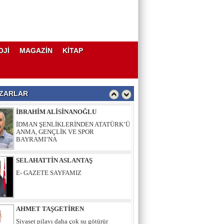
AHMET TAŞGETİREN
Siyaset pilavı daha çok su götürür
OJİ
MAGAZİN
KİTAP
İBRAHİM ALİSİNANOĞLU
İDMAN ŞENLİKLERİNDEN ATATÜRK’Ü
ANMA, GENÇLİK VE SPOR
BAYRAMI’NA
ZARLAR
SELAHATTİN ASLANTAŞ
E- GAZETE SAYFAMIZ
AHMET TAŞGETİREN
Siyaset pilavı daha çok su götürür
İBRAHİM ALİSİNANOĞLU
İDMAN ŞENLİKLERİNDEN ATATÜRK’Ü