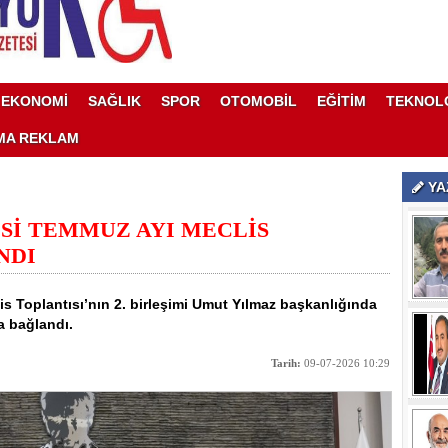
EKONOMİ
SAĞLIK
SPOR
OTOMOBİL
EĞİTİM
TEKNOL
MA REKLAM
YA
Sİ TEMMUZ AYI MECLİS
NDI
s Toplantısı’nın 2. birleşimi Umut Yılmaz başkanlığında
a bağlandı.
Tarih:
09-07-2026 10:29