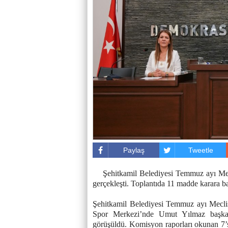
Paylaş
Tweetle
Şehitkamil Belediyesi Temmuz ayı Mec
gerçekleşti. Toplantıda 11 madde karara b
Şehitkamil Belediyesi Temmuz ayı Meclis 
Spor Merkezi’nde Umut Yılmaz başkan
görüşüldü. Komisyon raporları okunan 7’si