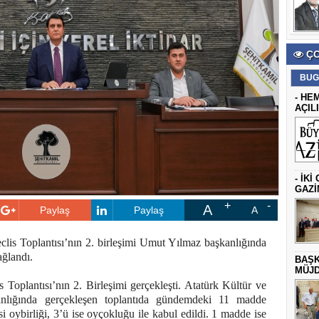
ÇO
BUG
- HE
AÇIL
- İK
GAZİ
A
Paylaş
Paylaş
A
lis Toplantısı’nın 2. birleşimi Umut Yılmaz başkanlığında
ağlandı.
BAŞK
MÜJD
Toplantısı’nın 2. Birleşimi gerçekleşti. Atatürk Kültür ve
lığında gerçekleşen toplantıda gündemdeki 11 madde
 oybirliği, 3’ü ise oyçokluğu ile kabul edildi. 1 madde ise