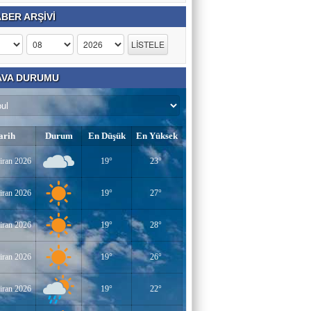
BER ARŞİVİ
VA DURUMU
arih
Durum
En Düşük
En Yüksek
iran 2026
19°
23°
iran 2026
19°
27°
iran 2026
19°
28°
iran 2026
19°
26°
iran 2026
19°
22°