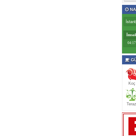
NA
İmsa
04:17
GÜ
Koç
Teraz