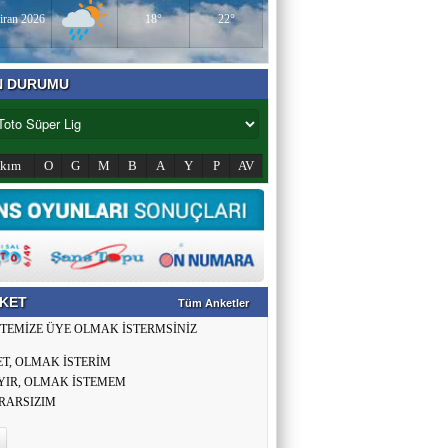
iran 2026
18°
22°
N DURUMU
akım
O
G
M
B
A
Y
P
AV
KET
Tüm Anketler
İTEMİZE ÜYE OLMAK İSTERMSİNİZ
ET, OLMAK İSTERİM
YIR, OLMAK İSTEMEM
RARSIZIM