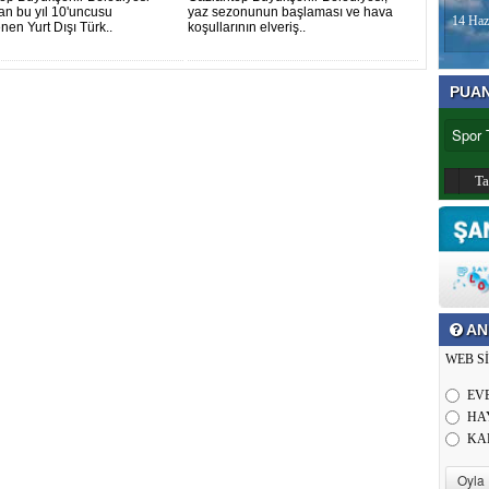
dan bu yıl 10'uncusu
yaz sezonunun başlaması ve hava
14 Haz
nen Yurt Dışı Türk..
koşullarının elveriş..
PUA
T
AN
WEB S
EV
HA
KA