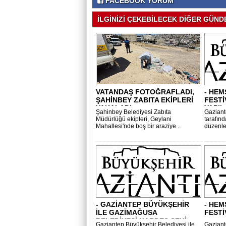
FACEBOOK YORUM
İLGİNİZİ ÇEKEBİLECEK DİĞER GÜNDE
VATANDAŞ FOTOĞRAFLADI,
- HEM
ŞAHİNBEY ZABITA EKİPLERİ
FESTİ
YAKALADI..
YAPIL
Şahinbey Belediyesi Zabıta
Gaziant
Müdürlüğü ekipleri, Geylani
tarafın
Mahallesi'nde boş bir araziye ..
düzenle
- GAZİANTEP BÜYÜKŞEHİR
- HEM
İLE GAZİMAĞUSA
FESTİ
BELEDİYESİ KARDEŞ ŞEHİ..
Gaziantep Büyükşehir Belediyesi ile
Gaziant