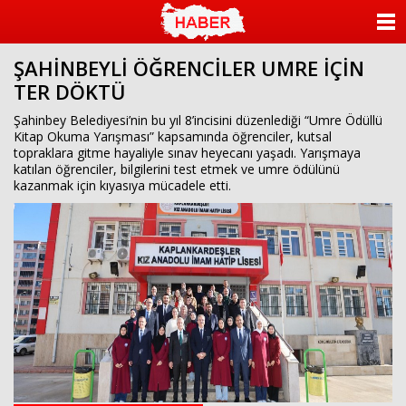
ANASAYFA
ŞAHİNBEYLİ ÖĞRENCİLER UMRE İÇİN
KATEGORİLER
TER DÖKTÜ
YAZARLAR
Şahinbey Belediyesi’nin bu yıl 8’incisini düzenlediği “Umre Ödüllü
Kitap Okuma Yarışması” kapsamında öğrenciler, kutsal
topraklara gitme hayaliyle sınav heyecanı yaşadı. Yarışmaya
ANKETLER
katılan öğrenciler, bilgilerini test etmek ve umre ödülünü
kazanmak için kıyasıya mücadele etti.
FOTO GALERİ
VİDEO GALERİ
KÜNYE
İLETİŞİM