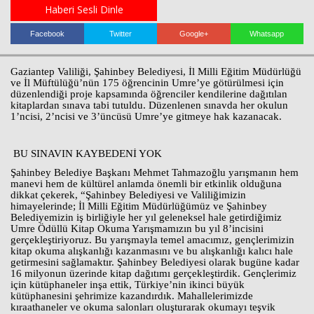
Haberi Sesli Dinle
Facebook
Twitter
Google+
Whatsapp
Haberin Doğru Adresi.
Gaziantep Valiliği, Şahinbey Belediyesi, İl Milli Eğitim Müdürlüğü
ve İl Müftülüğü’nün 175 öğrencinin Umre’ye götürülmesi için
düzenlendiği proje kapsamında öğrenciler kendilerine dağıtılan
kitaplardan sınava tabi tutuldu. Düzenlenen sınavda her okulun
1’ncisi, 2’ncisi ve 3’üncüsü Umre’ye gitmeye hak kazanacak.
BU SINAVIN KAYBEDENİ YOK
Şahinbey Belediye Başkanı Mehmet Tahmazoğlu yarışmanın hem
manevi hem de kültürel anlamda önemli bir etkinlik olduğuna
dikkat çekerek, “Şahinbey Belediyesi ve Valiliğimizin
himayelerinde; İl Milli Eğitim Müdürlüğümüz ve Şahinbey
Belediyemizin iş birliğiyle her yıl geleneksel hale getirdiğimiz
Umre Ödüllü Kitap Okuma Yarışmamızın bu yıl 8’incisini
gerçekleştiriyoruz. Bu yarışmayla temel amacımız, gençlerimizin
kitap okuma alışkanlığı kazanmasını ve bu alışkanlığı kalıcı hale
getirmesini sağlamaktır. Şahinbey Belediyesi olarak bugüne kadar
16 milyonun üzerinde kitap dağıtımı gerçekleştirdik. Gençlerimiz
için kütüphaneler inşa ettik, Türkiye’nin ikinci büyük
kütüphanesini şehrimize kazandırdık. Mahallelerimizde
kıraathaneler ve okuma salonları oluşturarak okumayı teşvik