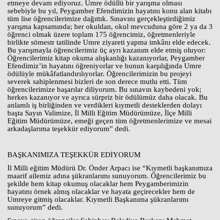
etmeye devam ediyoruz. Umre ödüllü bir yarışma olması
sebebiyle bu yıl, Peygamber Efendimizin hayatını konu alan kitabı
tüm lise öğrencilerimize dağıttık. Sınavını gerçekleştirdiğimiz
yarışma kapsamında; her okuldan, okul mevcuduna göre 2 ya da 3
öğrenci olmak üzere toplam 175 öğrencimiz, öğretmenleriyle
birlikte sömestr tatilinde Umre ziyareti yapma imkânı elde edecek.
Bu yarışmayla öğrencilerimiz üç ayrı kazanım elde etmiş oluyor:
Öğrencilerimiz kitap okuma alışkanlığı kazanıyorlar, Peygamber
Efendimiz’in hayatını öğreniyorlar ve bunun karşılığında Umre
ödülüyle mükâfatlandırılıyorlar. Öğrencilerimizin bu projeyi
severek sahiplenmesi bizleri de son derece mutlu etti. Tüm
öğrencilerimize başarılar diliyorum. Bu sınavın kaybedeni yok;
herkes kazanıyor ve ayrıca sürpriz bir ödülümüz daha olacak. Bu
anlamlı iş birliğinden ve verdikleri kıymetli desteklerden dolayı
başta Sayın Valimize, İl Milli Eğitim Müdürümüze, İlçe Milli
Eğitim Müdürümüze, emeği geçen tüm öğretmenlerimize ve mesai
arkadaşlarıma teşekkür ediyorum” dedi.
BAŞKANIMIZA TEŞEKKÜR EDİYORUM
İl Milli eğitim Müdürü Dr. Önder Arpacı ise “Kıymetli başkanımıza
maarif ailemiz adına şükranlarımı sunuyorum. Öğrencilerimiz bu
şekilde hem kitap okumuş olacaklar hem Peygamberimizin
hayatını örnek almış olacaklar ve hayata geçirecekler hem de
Umreye gitmiş olacaklar. Kıymetli Başkanıma şükranlarımı
sunuyorum” dedi.