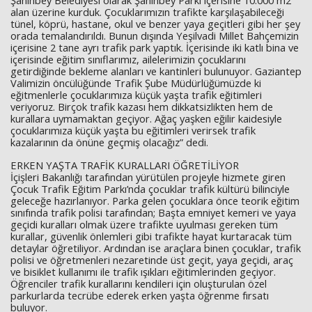
Şahinbey Belediyesi olarak Şahinbey Parkı içerisine 10.000 m2
alan üzerine kurduk. Çocuklarımızın trafikte karşılaşabileceği
tünel, köprü, hastane, okul ve benzer yaya geçitleri gibi her şey
orada temalandırıldı. Bunun dışında Yeşilvadi Millet Bahçemizin
içerisine 2 tane ayrı trafik park yaptık. İçerisinde iki katlı bina ve
içerisinde eğitim sınıflarımız, ailelerimizin çocuklarını
getirdiğinde bekleme alanları ve kantinleri bulunuyor. Gaziantep
Valimizin öncülüğünde Trafik Şube Müdürlüğümüzde ki
eğitmenlerle çocuklarımıza küçük yaşta trafik eğitimleri
veriyoruz. Birçok trafik kazası hem dikkatsizlikten hem de
kurallara uymamaktan geçiyor. Ağaç yaşken eğilir kaidesiyle
çocuklarımıza küçük yaşta bu eğitimleri verirsek trafik
kazalarının da önüne geçmiş olacağız” dedi.
ERKEN YAŞTA TRAFİK KURALLARI ÖĞRETİLİYOR
İçişleri Bakanlığı tarafından yürütülen projeyle hizmete giren
Çocuk Trafik Eğitim Parkı’nda çocuklar trafik kültürü bilinciyle
geleceğe hazırlanıyor. Parka gelen çocuklara önce teorik eğitim
sınıfında trafik polisi tarafından; Başta emniyet kemeri ve yaya
geçidi kuralları olmak üzere trafikte uyulması gereken tüm
kurallar, güvenlik önlemleri gibi trafikte hayat kurtaracak tüm
detaylar öğretiliyor. Ardından ise araçlara binen çocuklar, trafik
polisi ve öğretmenleri nezaretinde üst geçit, yaya geçidi, araç
ve bisiklet kullanımı ile trafik ışıkları eğitimlerinden geçiyor.
Öğrenciler trafik kurallarını kendileri için oluşturulan özel
parkurlarda tecrübe ederek erken yaşta öğrenme fırsatı
buluyor.