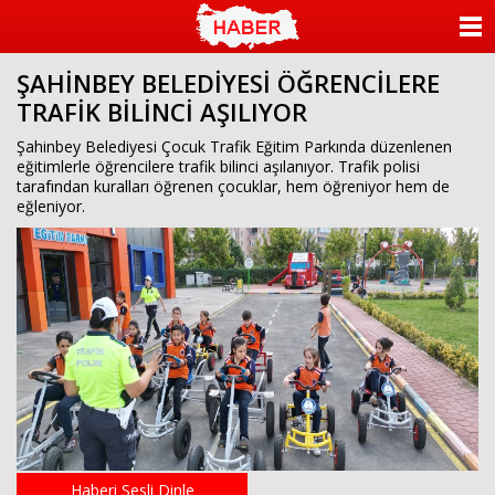
ANASAYFA
ŞAHİNBEY BELEDİYESİ ÖĞRENCİLERE
KATEGORİLER
TRAFİK BİLİNCİ AŞILIYOR
YAZARLAR
Şahinbey Belediyesi Çocuk Trafik Eğitim Parkında düzenlenen
eğitimlerle öğrencilere trafik bilinci aşılanıyor. Trafik polisi
tarafından kuralları öğrenen çocuklar, hem öğreniyor hem de
ANKETLER
eğleniyor.
FOTO GALERİ
VİDEO GALERİ
KÜNYE
İLETİŞİM
Haberi Sesli Dinle