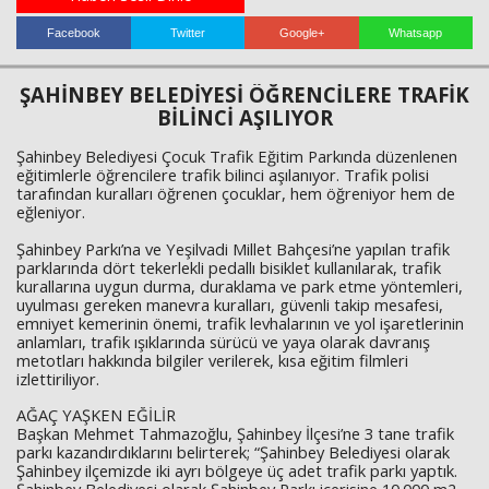
Facebook
Twitter
Google+
Whatsapp
Haberin Doğru Adresi.
ŞAHİNBEY BELEDİYESİ ÖĞRENCİLERE TRAFİK
BİLİNCİ AŞILIYOR
Şahinbey Belediyesi Çocuk Trafik Eğitim Parkında düzenlenen
eğitimlerle öğrencilere trafik bilinci aşılanıyor. Trafik polisi
tarafından kuralları öğrenen çocuklar, hem öğreniyor hem de
eğleniyor.
Şahinbey Parkı’na ve Yeşilvadi Millet Bahçesi’ne yapılan trafik
parklarında dört tekerlekli pedallı bisiklet kullanılarak, trafik
kurallarına uygun durma, duraklama ve park etme yöntemleri,
uyulması gereken manevra kuralları, güvenli takip mesafesi,
emniyet kemerinin önemi, trafik levhalarının ve yol işaretlerinin
anlamları, trafik ışıklarında sürücü ve yaya olarak davranış
metotları hakkında bilgiler verilerek, kısa eğitim filmleri
izlettiriliyor.
AĞAÇ YAŞKEN EĞİLİR
Başkan Mehmet Tahmazoğlu, Şahinbey İlçesi’ne 3 tane trafik
parkı kazandırdıklarını belirterek; “Şahinbey Belediyesi olarak
Şahinbey ilçemizde iki ayrı bölgeye üç adet trafik parkı yaptık.