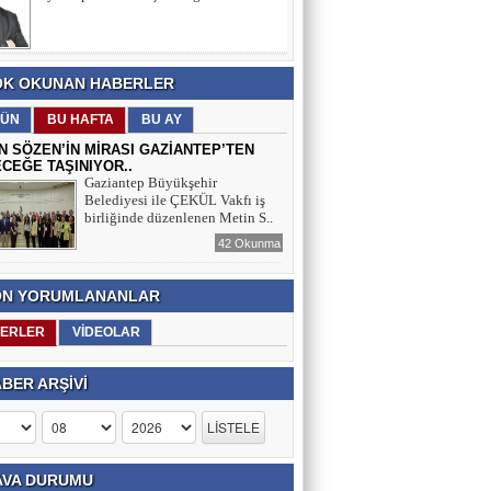
ANMA, GENÇLİK VE SPOR
BAYRAMI’NA
SELAHATTİN ASLANTAŞ
K OKUNAN HABERLER
E- GAZETE SAYFAMIZ
ÜN
BU HAFTA
BU AY
N SÖZEN’İN MİRASI GAZİANTEP’TEN
CEĞE TAŞINIYOR..
Gaziantep Büyükşehir
Belediyesi ile ÇEKÜL Vakfı iş
birliğinde düzenlenen Metin S..
42 Okunma
N YORUMLANANLAR
ERLER
VİDEOLAR
BER ARŞİVİ
VA DURUMU