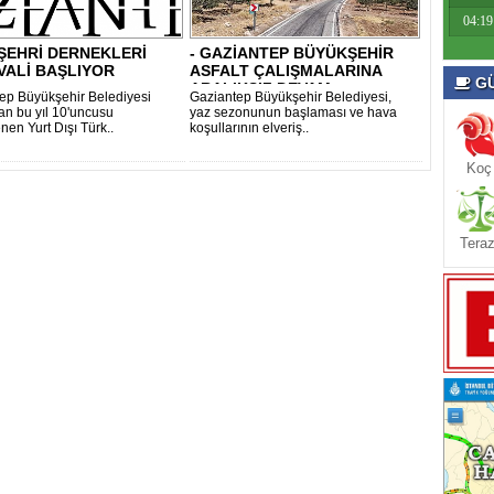
04:19
ŞEHRİ DERNEKLERİ
- GAZİANTEP BÜYÜKŞEHİR
VALİ BAŞLIYOR
ASFALT ÇALIŞMALARINA
GÜ
ARALIKSIZ DEVAM ..
ep Büyükşehir Belediyesi
Gaziantep Büyükşehir Belediyesi,
dan bu yıl 10'uncusu
yaz sezonunun başlaması ve hava
nen Yurt Dışı Türk..
koşullarının elveriş..
Koç
Teraz