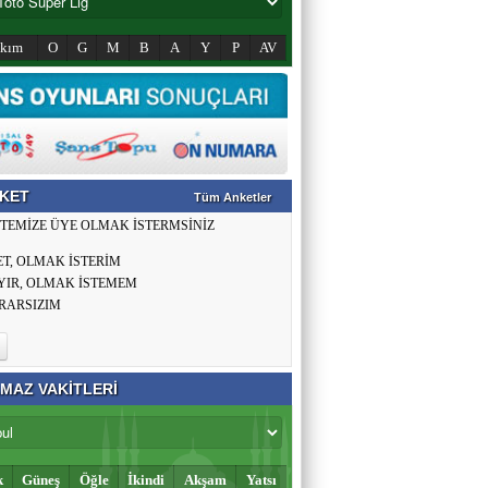
akım
O
G
M
B
A
Y
P
AV
KET
Tüm Anketler
İTEMİZE ÜYE OLMAK İSTERMSİNİZ
ET, OLMAK İSTERİM
YIR, OLMAK İSTEMEM
RARSIZIM
MAZ VAKİTLERİ
k
Güneş
Öğle
İkindi
Akşam
Yatsı