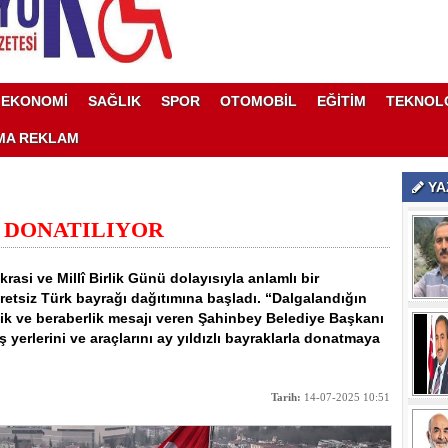
EKONOMİ
SAĞLIK
SPOR
OTOMOBİL
EĞİTİM
TEKNOL
MA REKLAM
YA
A DONATILIYOR
si ve Millî Birlik Günü dolayısıyla anlamlı bir
retsiz Türk bayrağı dağıtımına başladı. “Dalgalandığın
ik ve beraberlik mesajı veren Şahinbey Belediye Başkanı
 yerlerini ve araçlarını ay yıldızlı bayraklarla donatmaya
Tarih:
14-07-2025 10:51