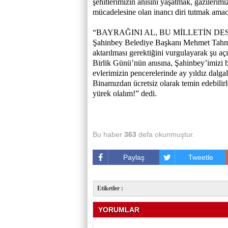
şehitlerimizin anısını yaşatmak, gazilerim
mücadelesine olan inancı diri tutmak amac
“BAYRAĞINI AL, BU MİLLETİN DE
Şahinbey Belediye Başkanı Mehmet Tahma
aktarılması gerektiğini vurgulayarak şu 
Birlik Günü’nün anısına, Şahinbey’imizi 
evlerimizin pencerelerinde ay yıldız dalg
Binamızdan ücretsiz olarak temin edebilirl
yürek olalım!” dedi.
Bu haber
363
defa okunmuştur.
Paylaş
Tweetle
Etiketler :
YORUMLAR