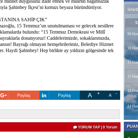
ize minnet duygusunu ifade etmek ve milletin bağımsızlık
ıyla Şahinbey İlçesi’ni kırmızı beyaza büründürüyor.
STANINA SAHİP ÇIK”
T
zoğlu, 15 Temmuz’un unutulmaması ve gelecek nesillere
açıklamalarda bulundu: “15 Temmuz Demokrasi ve Millî
09 Haz
bayraklarla donatıyoruz! Caddelerimizde, sokaklarımızda,
alansın! Bayrağı olmayan hemşehrilerimiz, Belediye Hizmet
10 Haz
er. Haydi Şahinbey! Hep birlikte ay yıldızın gölgesinde tek
11 Haz
12 Haz
13 Haz
A
Paylaş
Paylaş
A
14 Haz
PUA
YORUM YAP | 0 Yorum