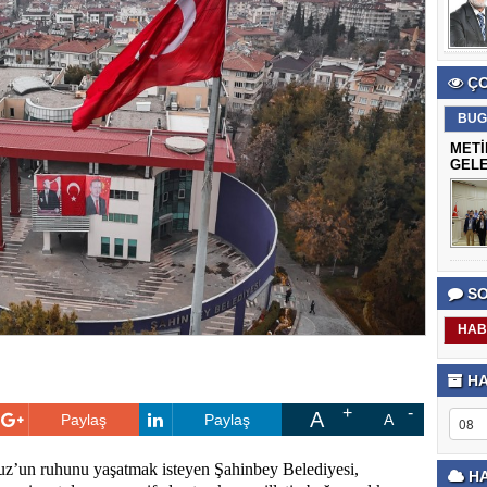
ÇO
BUG
METİ
GELE
SO
HAB
HA
A
Paylaş
Paylaş
A
uz’un ruhunu yaşatmak isteyen Şahinbey Belediyesi,
HA