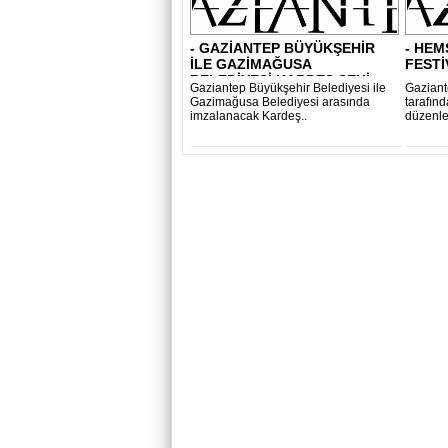
- GAZİANTEP BÜYÜKŞEHİR
- HEM
İLE GAZİMAĞUSA
FESTİ
BELEDİYESİ KARDEŞ ŞEHİ..
Gaziantep Büyükşehir Belediyesi ile
Gaziant
Gazimağusa Belediyesi arasında
tarafın
imzalanacak Kardeş..
düzenle