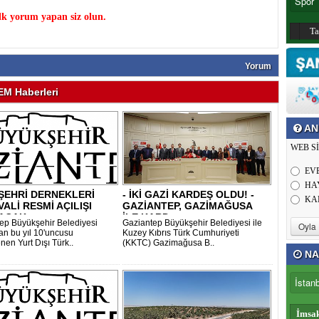
k yorum yapan siz olun.
T
Yorum
M Haberleri
AN
WEB S
EV
HA
ŞEHRİ DERNEKLERİ
- İKİ GAZİ KARDEŞ OLDU! -
KA
VALİ RESMİ AÇILIŞI
GAZİANTEP, GAZİMAĞUSA
ACAK..
İLE KARD..
ep Büyükşehir Belediyesi
Gaziantep Büyükşehir Belediyesi ile
dan bu yıl 10'uncusu
Kuzey Kıbrıs Türk Cumhuriyeti
nen Yurt Dışı Türk..
(KKTC) Gazimağusa B..
NA
İmsa