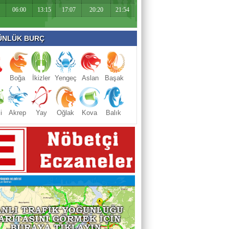
06:00
13:15
17:07
20:20
21:54
NLÜK BURÇ
Boğa
İkizler
Yengeç
Aslan
Başak
i
Akrep
Yay
Oğlak
Kova
Balık