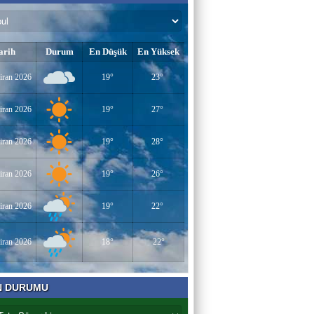
arih
Durum
En Düşük
En Yüksek
iran 2026
19°
23°
iran 2026
19°
27°
iran 2026
19°
28°
iran 2026
19°
26°
iran 2026
19°
22°
iran 2026
18°
22°
N DURUMU