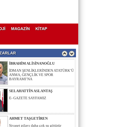
AHMET TAŞGETİREN
Siyaset pilavı daha çok su götürür
OJİ
MAGAZİN
KİTAP
İBRAHİM ALİSİNANOĞLU
İDMAN ŞENLİKLERİNDEN ATATÜRK’Ü
ANMA, GENÇLİK VE SPOR
BAYRAMI’NA
ZARLAR
SELAHATTİN ASLANTAŞ
E- GAZETE SAYFAMIZ
AHMET TAŞGETİREN
Siyaset pilavı daha çok su götürür
İBRAHİM ALİSİNANOĞLU
İDMAN ŞENLİKLERİNDEN ATATÜRK’Ü