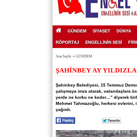
GÜNDEM
SİYASET
DÜNYA
RÖPORTAJ
ENGELLİNİN SESİ
FİR
Ana Sayfa
»
GÜNDEM
ŞAHİNBEY AY YILDIZL
Şahinbey Belediyesi, 15 Temmuz Demokra
çalışmaya imza atarak, vatandaşlara üc
yerde ne korku ne keder…” diyerek birl
Mehmet Tahmazoğlu, herkesi evlerini, iş
çağırdı.