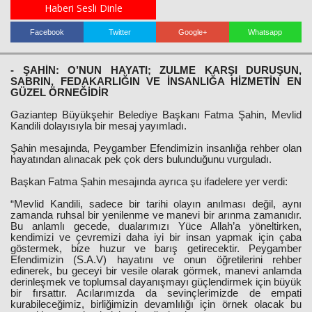
Haberi Sesli Dinle
Facebook
Twitter
Google+
Whatsapp
Haberin Doğru Adresi.
- ŞAHİN: O’NUN HAYATI; ZULME KARŞI DURUŞUN,
SABRIN, FEDAKARLIĞIN VE İNSANLIĞA HİZMETİN EN
GÜZEL ÖRNEĞİDİR
Gaziantep Büyükşehir Belediye Başkanı Fatma Şahin, Mevlid
Kandili dolayısıyla bir mesaj yayımladı.
Şahin mesajında, Peygamber Efendimizin insanlığa rehber olan
hayatından alınacak pek çok ders bulunduğunu vurguladı.
Başkan Fatma Şahin mesajında ayrıca şu ifadelere yer verdi:
“Mevlid Kandili, sadece bir tarihi olayın anılması değil, aynı
zamanda ruhsal bir yenilenme ve manevi bir arınma zamanıdır.
Bu anlamlı gecede, dualarımızı Yüce Allah’a yöneltirken,
kendimizi ve çevremizi daha iyi bir insan yapmak için çaba
göstermek, bize huzur ve barış getirecektir. Peygamber
Efendimizin (S.A.V) hayatını ve onun öğretilerini rehber
edinerek, bu geceyi bir vesile olarak görmek, manevi anlamda
derinleşmek ve toplumsal dayanışmayı güçlendirmek için büyük
bir fırsattır. Acılarımızda da sevinçlerimizde de empati
kurabileceğimiz, birliğimizin devamlılığı için örnek olacak bu