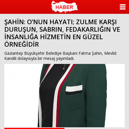
ANASAYFA
ŞAHİN: O’NUN HAYATI; ZULME KARŞI
KATEGORİLER
DURUŞUN, SABRIN, FEDAKARLIĞIN VE
İNSANLIĞA HİZMETİN EN GÜZEL
YAZARLAR
ÖRNEĞİDİR
ANKETLER
Gaziantep Büyükşehir Belediye Başkanı Fatma Şahin, Mevlid
Kandili dolayısıyla bir mesaj yayımladı.
FOTO GALERİ
VİDEO GALERİ
KÜNYE
İLETİŞİM