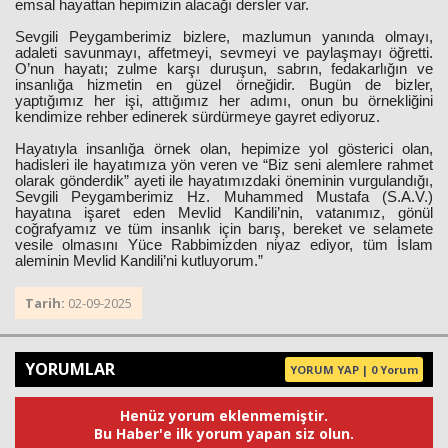
emsal hayattan hepimizin alacağı dersler var.
Sevgili Peygamberimiz bizlere, mazlumun yanında olmayı,
adaleti savunmayı, affetmeyi, sevmeyi ve paylaşmayı öğretti.
O’nun hayatı; zulme karşı duruşun, sabrın, fedakarlığın ve
insanlığa hizmetin en güzel örneğidir. Bugün de bizler,
yaptığımız her işi, attığımız her adımı, onun bu örnekliğini
kendimize rehber edinerek sürdürmeye gayret ediyoruz.
Hayatıyla insanlığa örnek olan, hepimize yol gösterici olan,
hadisleri ile hayatımıza yön veren ve “Biz seni alemlere rahmet
olarak gönderdik” ayeti ile hayatımızdaki öneminin vurgulandığı,
Sevgili Peygamberimiz Hz. Muhammed Mustafa (S.A.V.)
hayatına işaret eden Mevlid Kandili’nin, vatanımız, gönül
coğrafyamız ve tüm insanlık için barış, bereket ve selamete
vesile olmasını Yüce Rabbimizden niyaz ediyor, tüm İslam
aleminin Mevlid Kandili’ni kutluyorum.”
Tarih:
02-09-2025
YORUMLAR
YORUM YAP | 0 Yorum
Henüz yorum eklenmemiştir.
Bu Haber'e ilk yorum yapan siz olun.