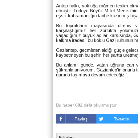
Antep halkı, yokluğa rağmen teslim olma
etmiştir. Türkiye Büyük Millet Meclisi’ni
eşsiz kahramanlığın tarihe kazınmış nişa
Bu toprakların mayasında direniş va
karşılaştığımız her zorlukta yolumuz
yaşadığımız büyük acılar karşısında, 
kalkma iradesi, bu köklü Gazi ruhunun ha
Gaziantep, geçmişten aldığı güçle gelec
kaybetmeyen bu şehir, her şartta üretme
Bu anlamlı günde, vatan uğruna can ve
şükranla anıyorum. Gaziantep’in onurla ta
gururla taşımaya devam edeceğiz.”
Bu haber
682
defa okunmuştur.
Paylaş
Tweetle
Etiketler :