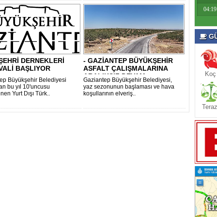
04:19
GÜ
ŞEHRİ DERNEKLERİ
- GAZİANTEP BÜYÜKŞEHİR
VALİ BAŞLIYOR
ASFALT ÇALIŞMALARINA
Koç
ARALIKSIZ DEVAM ..
ep Büyükşehir Belediyesi
Gaziantep Büyükşehir Belediyesi,
dan bu yıl 10'uncusu
yaz sezonunun başlaması ve hava
nen Yurt Dışı Türk..
koşullarının elveriş..
Teraz