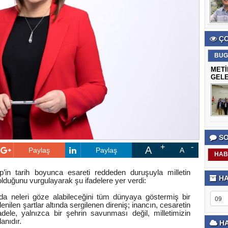
ÇO
BUG
METİ
GELE
SO
A
Paylaş
Paylaş
A
HAB
in tarih boyunca esareti reddeden duruşuyla milletin
HA
lduğunu vurgulayarak şu ifadelere yer verdi:
a neleri göze alabileceğini tüm dünyaya göstermiş bir
nilen şartlar altında sergilenen direniş; inancın, cesaretin
dele, yalnızca bir şehrin savunması değil, milletimizin
anıdır.
HA