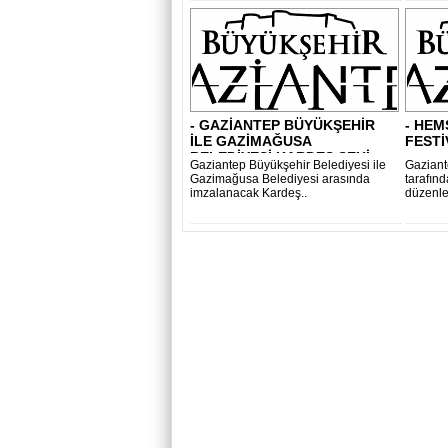
- GAZİANTEP BÜYÜKŞEHİR
- HEM
İLE GAZİMAĞUSA
FESTİ
BELEDİYESİ KARDEŞ ŞEHİ..
Gaziantep Büyükşehir Belediyesi ile
Gaziant
Gazimağusa Belediyesi arasında
tarafın
imzalanacak Kardeş..
düzenle