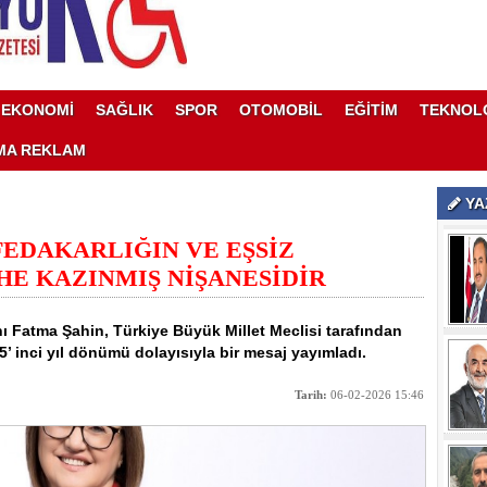
EKONOMİ
SAĞLIK
SPOR
OTOMOBİL
EĞİTİM
TEKNOL
MA REKLAM
YA
 FEDAKARLIĞIN VE EŞSİZ
E KAZINMIŞ NİŞANESİDİR
 Fatma Şahin, Türkiye Büyük Millet Meclisi tarafından
5’ inci yıl dönümü dolayısıyla bir mesaj yayımladı.
Tarih:
06-02-2026 15:46