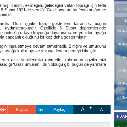
mış; canını, ekmeğini, geleceğini vatan toprağı için feda
n 8 Şubat 1921’de verdiği ‘Gazi’ unvanı, bu fedakarlığın ve
nesidir.
T
rdır. Dün işgale karşı gösterilen kararlılık, bugün
u aydınlatmaktadır. Özellikle 6 Şubat depremlerinde
09 Haz
Gaziantep’in ortaya koyduğu dayanışma ve yeniden ayağa
la capcanlı olduğunu bir kez daha göstermiştir.
10 Haz
eğini inşa etmeye devam etmektedir. Birliğini ve umudunu
yi, ayağa kalkmayı ve yoluna devam etmeyi bilmiştir.
11 Haz
ren aziz şehitlerimizi rahmetle, kahraman gazilerimizi
şıdığı ‘Gazi’ unvanını, dün olduğu gibi bugün de yarınlara
12 Haz
13 Haz
14 Haz
A
Paylaş
Paylaş
A
PUA