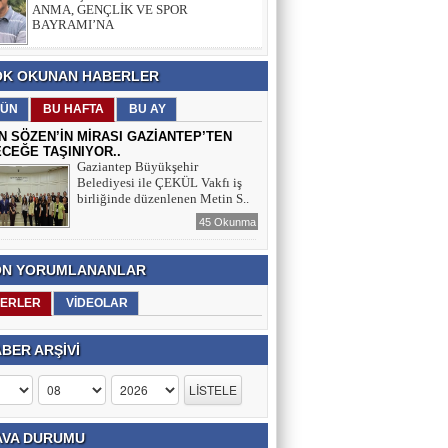
ANMA, GENÇLİK VE SPOR
BAYRAMI’NA
SELAHATTİN ASLANTAŞ
K OKUNAN HABERLER
E- GAZETE SAYFAMIZ
ÜN
BU HAFTA
BU AY
N SÖZEN’İN MİRASI GAZİANTEP’TEN
CEĞE TAŞINIYOR..
Gaziantep Büyükşehir
Belediyesi ile ÇEKÜL Vakfı iş
birliğinde düzenlenen Metin S..
45 Okunma
N YORUMLANANLAR
ERLER
VİDEOLAR
BER ARŞİVİ
VA DURUMU