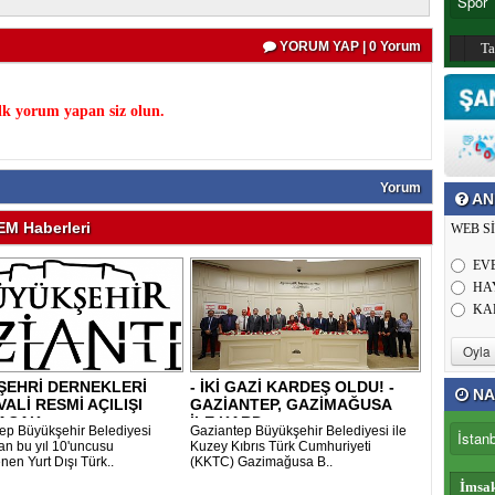
YORUM YAP | 0 Yorum
T
k yorum yapan siz olun.
Yorum
AN
M Haberleri
WEB S
EV
HA
KA
ŞEHRİ DERNEKLERİ
- İKİ GAZİ KARDEŞ OLDU! -
NA
VALİ RESMİ AÇILIŞI
GAZİANTEP, GAZİMAĞUSA
ACAK..
İLE KARD..
ep Büyükşehir Belediyesi
Gaziantep Büyükşehir Belediyesi ile
dan bu yıl 10'uncusu
Kuzey Kıbrıs Türk Cumhuriyeti
nen Yurt Dışı Türk..
(KKTC) Gazimağusa B..
İmsa