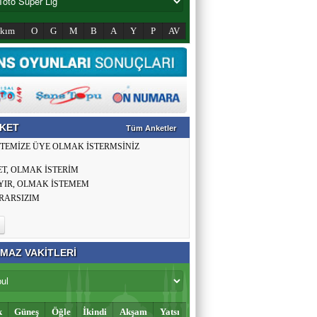
akım
O
G
M
B
A
Y
P
AV
KET
Tüm Anketler
İTEMİZE ÜYE OLMAK İSTERMSİNİZ
ET, OLMAK İSTERİM
YIR, OLMAK İSTEMEM
RARSIZIM
MAZ VAKİTLERİ
k
Güneş
Öğle
İkindi
Akşam
Yatsı