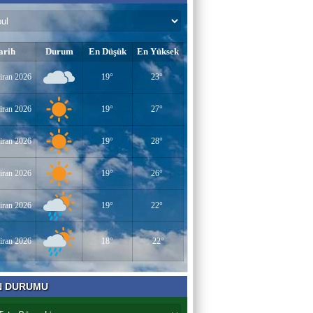
arih
Durum
En Düşük
En Yüksek
iran 2026
19°
23°
iran 2026
19°
27°
iran 2026
19°
28°
iran 2026
19°
26°
iran 2026
19°
22°
iran 2026
18°
22°
N DURUMU