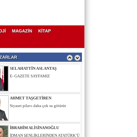
AHMET TAŞGETİREN
Siyaset pilavı daha çok su götürür
OJİ
MAGAZİN
KİTAP
İBRAHİM ALİSİNANOĞLU
İDMAN ŞENLİKLERİNDEN ATATÜRK’Ü
ANMA, GENÇLİK VE SPOR
BAYRAMI’NA
ZARLAR
SELAHATTİN ASLANTAŞ
E- GAZETE SAYFAMIZ
AHMET TAŞGETİREN
Siyaset pilavı daha çok su götürür
İBRAHİM ALİSİNANOĞLU
İDMAN ŞENLİKLERİNDEN ATATÜRK’Ü