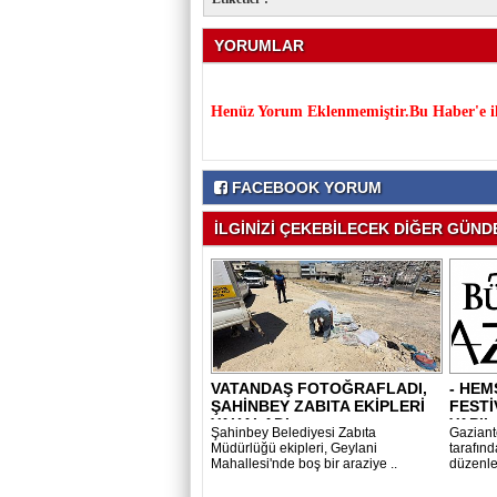
YORUMLAR
Henüz Yorum Eklenmemiştir.Bu Haber'e il
FACEBOOK YORUM
İLGİNİZİ ÇEKEBİLECEK DİĞER GÜNDE
VATANDAŞ FOTOĞRAFLADI,
- HEM
ŞAHİNBEY ZABITA EKİPLERİ
FESTİ
YAKALADI..
YAPIL
Şahinbey Belediyesi Zabıta
Gaziant
Müdürlüğü ekipleri, Geylani
tarafın
Mahallesi'nde boş bir araziye ..
düzenle