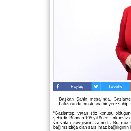
Paylaş
Tweetle
Başkan Şahin mesajında, Gaziantep’
hafızasında müstesna bir yere sahip o
“Gaziantep, vatan söz konusu olduğund
şehirdir. Bundan 105 yıl önce, imkansız de
ve vatan sevgisinin zaferidir. Bu müca
bağımsızlığa olan sarsılmaz bağlılığının il