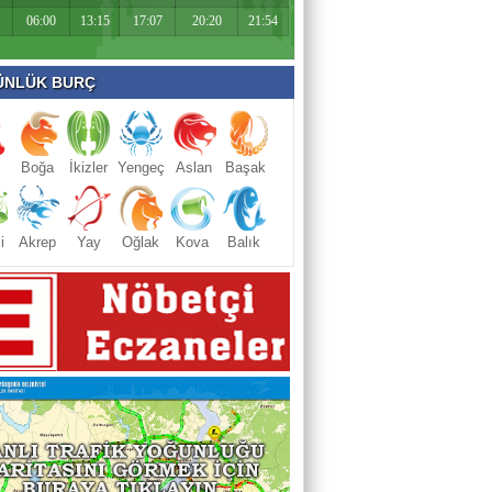
06:00
13:15
17:07
20:20
21:54
NLÜK BURÇ
Boğa
İkizler
Yengeç
Aslan
Başak
i
Akrep
Yay
Oğlak
Kova
Balık