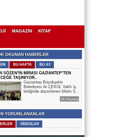
OJİ
MAGAZİN
KİTAP
K OKUNAN HABERLER
ÜN
BU HAFTA
BU AY
N SÖZEN’İN MİRASI GAZİANTEP’TEN
CEĞE TAŞINIYOR..
Gaziantep Büyükşehir
Belediyesi ile ÇEKÜL Vakfı iş
birliğinde düzenlenen Metin S..
39 Okunma
N YORUMLANANLAR
ERLER
VİDEOLAR