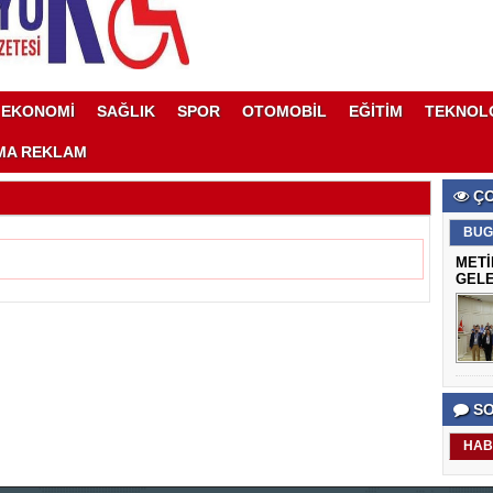
EKONOMİ
SAĞLIK
SPOR
OTOMOBİL
EĞİTİM
TEKNOL
MA REKLAM
ÇO
BUG
METİ
GELE
SO
HAB