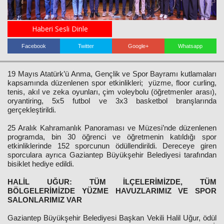
Haberi Sesli Dinle
Haberin Doğru Adresi.
Facebook
Twitter
Google+
Whatsapp
19 Mayıs Atatürk’ü Anma, Gençlik ve Spor Bayramı kutlamaları
kapsamında düzenlenen spor etkinlikleri; yüzme, floor curling,
tenis, akıl ve zeka oyunları, çim voleybolu (öğretmenler arası),
oryantiring, 5x5 futbol ve 3x3 basketbol branşlarında
gerçekleştirildi.
25 Aralık Kahramanlık Panoraması ve Müzesi’nde düzenlenen
programda, bin 30 öğrenci ve öğretmenin katıldığı spor
etkinliklerinde 152 sporcunun ödüllendirildi. Dereceye giren
sporculara ayrıca Gaziantep Büyükşehir Belediyesi tarafından
bisiklet hediye edildi.
HALİL UĞUR: TÜM İLÇELERİMİZDE, TÜM
BÖLGELERİMİZDE YÜZME HAVUZLARIMIZ VE SPOR
SALONLARIMIZ VAR
Gaziantep Büyükşehir Belediyesi Başkan Vekili Halil Uğur, ödül