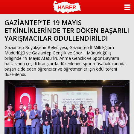
ANASAYFA
GAZİANTEP’TE 19 MAYIS
KATEGORİLER
ETKİNLİKLERİNDE TER DÖKEN BAŞARILI
YARIŞMACILAR ÖDÜLLENDİRİLDİ
YAZARLAR
Gaziantep Büyükşehir Belediyesi, Gaziantep İl Milli Eğitim
ANKETLER
Müdürlüğü ve Gaziantep Gençlik ve Spor İl Müdürlüğü iş
birliğinde 19 Mayıs Atatürk’ü Anma Gençlik ve Spor Bayramı
haftasında çeşitli branşlarda düzenlenen spor müsabakalarında
FOTO GALERİ
başarı elde eden öğrenciler ve öğretmenler için ödül töreni
düzenlendi.
VİDEO GALERİ
KÜNYE
İLETİŞİM