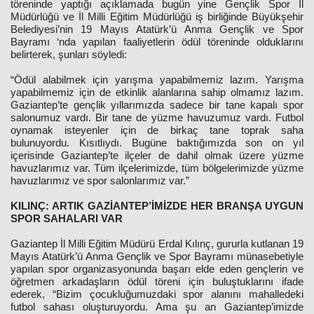
töreninde yaptığı açıklamada bugün yine Gençlik Spor İl
Müdürlüğü ve İl Milli Eğitim Müdürlüğü iş birliğinde Büyükşehir
Belediyesi’nin 19 Mayıs Atatürk’ü Anma Gençlik ve Spor
Bayramı ‘nda yapılan faaliyetlerin ödül töreninde olduklarını
belirterek, şunları söyledi:
“Ödül alabilmek için yarışma yapabilmemiz lazım. Yarışma
yapabilmemiz için de etkinlik alanlarına sahip olmamız lazım.
Gaziantep’te gençlik yıllarımızda sadece bir tane kapalı spor
salonumuz vardı. Bir tane de yüzme havuzumuz vardı. Futbol
oynamak isteyenler için de birkaç tane toprak saha
bulunuyordu. Kısıtlıydı. Bugüne baktığımızda son on yıl
içerisinde Gaziantep’te ilçeler de dahil olmak üzere yüzme
havuzlarımız var. Tüm ilçelerimizde, tüm bölgelerimizde yüzme
havuzlarımız ve spor salonlarımız var.”
KILINÇ: ARTIK GAZİANTEP’İMİZDE HER BRANŞA UYGUN
SPOR SAHALARI VAR
Gaziantep İl Milli Eğitim Müdürü Erdal Kılınç, gururla kutlanan 19
Mayıs Atatürk’ü Anma Gençlik ve Spor Bayramı münasebetiyle
yapılan spor organizasyonunda başarı elde eden gençlerin ve
öğretmen arkadaşların ödül töreni için buluştuklarını ifade
ederek, “Bizim çocukluğumuzdaki spor alanını mahalledeki
futbol sahası oluşturuyordu. Ama şu an Gaziantep’imizde