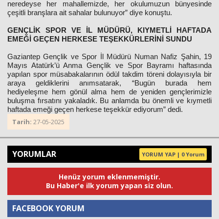
neredeyse her mahallemizde, her okulumuzun bünyesinde
çeşitli branşlara ait sahalar bulunuyor” diye konuştu.
GENÇLİK SPOR VE İL MÜDÜRÜ, KIYMETLİ HAFTADA
EMEĞİ GEÇEN HERKESE TEŞEKKÜRLERİNİ SUNDU
Gaziantep Gençlik ve Spor İl Müdürü Numan Nafiz Şahin, 19
Mayıs Atatürk’ü Anma Gençlik ve Spor Bayramı haftasında
yapılan spor müsabakalarının ödül takdim töreni dolayısıyla bir
araya geldiklerini anımsatarak, “Bugün burada hem
hediyeleşme hem gönül alma hem de yeniden gençlerimizle
buluşma fırsatını yakaladık. Bu anlamda bu önemli ve kıymetli
haftada emeği geçen herkese teşekkür ediyorum” dedi.
Tarih:
27-05-2025
YORUMLAR
YORUM YAP | 0 Yorum
Henüz yorum eklenmemiştir.
Bu Haber'e ilk yorum yapan siz olun.
FACEBOOK YORUM