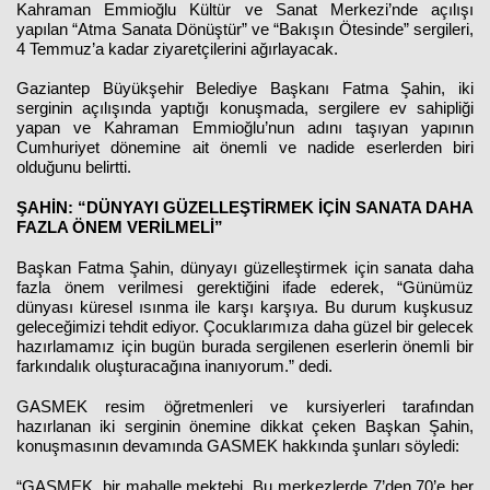
Kahraman Emmioğlu Kültür ve Sanat Merkezi’nde açılışı
yapılan “Atma Sanata Dönüştür” ve “Bakışın Ötesinde” sergileri,
4 Temmuz’a kadar ziyaretçilerini ağırlayacak.
Gaziantep Büyükşehir Belediye Başkanı Fatma Şahin, iki
serginin açılışında yaptığı konuşmada, sergilere ev sahipliği
yapan ve Kahraman Emmioğlu’nun adını taşıyan yapının
Cumhuriyet dönemine ait önemli ve nadide eserlerden biri
olduğunu belirtti.
ŞAHİN: “DÜNYAYI GÜZELLEŞTİRMEK İÇİN SANATA DAHA
FAZLA ÖNEM VERİLMELİ”
Başkan Fatma Şahin, dünyayı güzelleştirmek için sanata daha
fazla önem verilmesi gerektiğini ifade ederek, “Günümüz
dünyası küresel ısınma ile karşı karşıya. Bu durum kuşkusuz
geleceğimizi tehdit ediyor. Çocuklarımıza daha güzel bir gelecek
hazırlamamız için bugün burada sergilenen eserlerin önemli bir
farkındalık oluşturacağına inanıyorum.” dedi.
GASMEK resim öğretmenleri ve kursiyerleri tarafından
hazırlanan iki serginin önemine dikkat çeken Başkan Şahin,
konuşmasının devamında GASMEK hakkında şunları söyledi:
“GASMEK, bir mahalle mektebi. Bu merkezlerde 7’den 70’e her