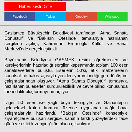
Haberi Sesli Dinle
Facebook
Twitter
Google+
Whatsapp
Haberin Doğru Adresi.
Gaziantep Büyükşehir Belediyesi tarafından “Atma Sanata
Dönüştür” ve “Bakışın Ötesinde” temalarıyla hazırlanan
sergilerin açılışı, Kahraman Emmioğlu Kültür ve Sanat
Merkezi’nde gerçekleştirildi.
Büyükşehir Belediyesi GASMEK resim öğretmenleri ve
kursiyerlerinin hazırladığı sergiler kapsamında toplam 100 eser
sanatseverlerle buluştu. Eserlerin 50’si, atık malzemelerin
sanatsal bir bakış açısıyla yeniden yorumlandığı geri dönüşüm
çalışmalarından oluşuyor. “Atma Sanata Dönüştür” temasıyla
hazırlanan bu eserler, sürdürülebilirlik ve çevre bilinci konusunda
farkındalık oluşturmayı amaçlıyor.
Diğer 50 eser ise yağlı boya tekniğiyle ve Gaziantep’in
geleneksel kutnu kumaşı üzerine uygulanan yağlı boya
çalışmalarıyla hazırlandı. “Bakışın Ötesinde” konseptiyle
ziyaretçilerle buluşan sergide, sanatın farklı yüzeylerdeki ifade
gücü ve estetik zenginliği ön plana çıkarılıyor.