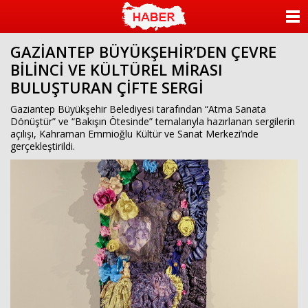
ANASAYFA
GAZİANTEP BÜYÜKŞEHİR’DEN ÇEVRE
KATEGORİLER
BİLİNCİ VE KÜLTÜREL MİRASI
BULUŞTURAN ÇİFTE SERGİ
YAZARLAR
Gaziantep Büyükşehir Belediyesi tarafından “Atma Sanata
ANKETLER
Dönüştür” ve “Bakışın Ötesinde” temalarıyla hazırlanan sergilerin
açılışı, Kahraman Emmioğlu Kültür ve Sanat Merkezi’nde
gerçekleştirildi.
FOTO GALERİ
VİDEO GALERİ
KÜNYE
İLETİŞİM