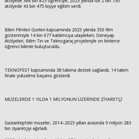
atölyede 368 bin 825 öğrenciye, 2025 yılında ise 2 bin 750
atölyede 43 bin 475 kişiye eğitim verdi.
Bilim Filmleri Günleri kapsamında 2025 yılında 350 film
gösterimiyle 14 bin 677 katılımcıya ulaşılırken; Deneyap
Atölyeleri, Bilim Tırı ve Teknogaraj projeleriyle on binlerce
öğrenci bilimle buluşturuldu.
TEKNOFEST kapsamında 38 takıma destek sağlandı, 14 takım
finale yükselme başarısı gösterdi.
MÜZELERDE 1 YILDA 1 MİLYONUN ÜZERİNDE ZİYARETÇİ
Gaziantep’teki müzeler, 2014–2025 yılları arasında 9 milyon 283
bin ziyaretçiyi ağırladı.