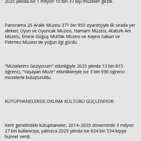
2025 yılında ise 1 milyon 10 bin 37 kişi müzeleri gezdi.
Panorama 25 Aralık Müzesi 371 bin 955 ziyaretçiyle ilk sırada yer
alırken; Oyun ve Oyuncak Müzesi, Hamam Müzesi, Atatürk Anı
Müzesi, Emine Göğüş Mutfak Müzesi ve Kayna Sabun ve
Pekmez Müzesi de yoğun ilgi gördü.
“Müzelerimi Geziyorum” etkinliğiyle 2025 yılında 13 bin 815
öğrenci, “Yaşayan Müze” etkinlikleriyle ise 3 bin 936 öğrenci
müzelerle buluşturuldu.
KÜTÜPHANELERDE OKUMA KÜLTÜRÜ GÜÇLENİYOR
Kent genelindeki kütüphaneler, 2014–2025 döneminde 3 milyon
27 bin kullanıcıya, yalnızca 2025 yılında ise 634 bin 534 kişiye
hizmet verdi.