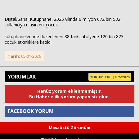
Dijital/Sanal Kütüphane, 2025 yılında 6 milyon 672 bin 532
kullanıcıya ulaşırken; çocuk
kütüphanelerinde düzenlenen 38 farklı atölyede 120 bin 823
çocuk etkinliklere katıldı.
Tarih:
05-01-2026
YORUMLAR
YORUM YAP | 0 Yorum
Henüz yorum eklenmemiştir.
Bu Haber'e ilk yorum yapan siz olun.
FACEBOOK YORUM
Masaüstü Görünüm
Yorum