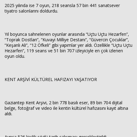
2025 yılında ise 7 oyun, 218 seansla 57 bin 441 sanatsever
tiyatro salonlarını doldurdu.
Yıl boyunca sahnelenen oyunlar arasında “Uçtu Uçtu Hezarfen”,
“Toprak Dostları”, “Kuvayi Milliye Destanı”, “Güvercin Çocuklar”,
“Keşanlı Ali”, “12 Öfkeli” gibi yapımlar yer aldı. Özellikle “Uçtu Uçtu
Hezarfen”, 119 seans ve 51 bin 707 izleyiciyle en çok izlenen
oyun oldu.
KENT ARŞİVİ KÜLTÜREL HAFIZAYI YAŞATIYOR
Gaziantep Kent Arşivi, 2 bin 778 basılı eser, 89 bin 704 dijital
belge, fotoğraf ve video ile kentin kültürel hafızasını kayıt altına
aldı.
Ayrıca 526 kişilik sözlü tarih çalışması gerçekleştirildi.