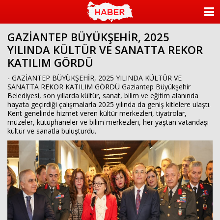
ANASAYFA
GAZİANTEP BÜYÜKŞEHİR, 2025
KATEGORİLER
YILINDA KÜLTÜR VE SANATTA REKOR
KATILIM GÖRDÜ
YAZARLAR
- GAZİANTEP BÜYÜKŞEHİR, 2025 YILINDA KÜLTÜR VE
ANKETLER
SANATTA REKOR KATILIM GÖRDÜ Gaziantep Büyükşehir
Belediyesi, son yıllarda kültür, sanat, bilim ve eğitim alanında
hayata geçirdiği çalışmalarla 2025 yılında da geniş kitlelere ulaştı.
FOTO GALERİ
Kent genelinde hizmet veren kültür merkezleri, tiyatrolar,
müzeler, kütüphaneler ve bilim merkezleri, her yaştan vatandaşı
kültür ve sanatla buluşturdu.
VİDEO GALERİ
KÜNYE
İLETİŞİM