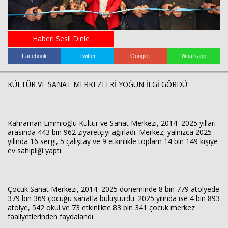
Haberin Doğru Adresi.
Haberi Sesli Dinle
Facebook
Twitter
Google+
Whatsapp
KÜLTÜR VE SANAT MERKEZLERİ YOĞUN İLGİ GÖRDÜ
Kahraman Emmioğlu Kültür ve Sanat Merkezi, 2014–2025 yılları
arasında 443 bin 962 ziyaretçiyi ağırladı. Merkez, yalnızca 2025
yılında 16 sergi, 5 çalıştay ve 9 etkinlikle toplam 14 bin 149 kişiye
ev sahipliği yaptı.
Çocuk Sanat Merkezi, 2014–2025 döneminde 8 bin 779 atölyede
379 bin 369 çocuğu sanatla buluşturdu. 2025 yılında ise 4 bin 893
atölye, 542 okul ve 73 etkinlikte 83 bin 341 çocuk merkez
faaliyetlerinden faydalandı.