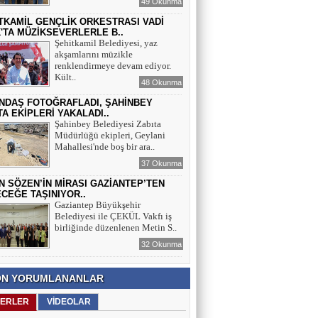
49 Okunma
TKAMİL GENÇLİK ORKESTRASI VADİ
'TA MÜZİKSEVERLERLE B..
Şehitkamil Belediyesi, yaz
akşamlarını müzikle
renklendirmeye devam ediyor.
Kült..
48 Okunma
NDAŞ FOTOĞRAFLADI, ŞAHİNBEY
TA EKİPLERİ YAKALADI..
Şahinbey Belediyesi Zabıta
Müdürlüğü ekipleri, Geylani
Mahallesi'nde boş bir ara..
37 Okunma
N SÖZEN’İN MİRASI GAZİANTEP’TEN
CEĞE TAŞINIYOR..
Gaziantep Büyükşehir
Belediyesi ile ÇEKÜL Vakfı iş
birliğinde düzenlenen Metin S..
32 Okunma
N YORUMLANANLAR
ERLER
VİDEOLAR