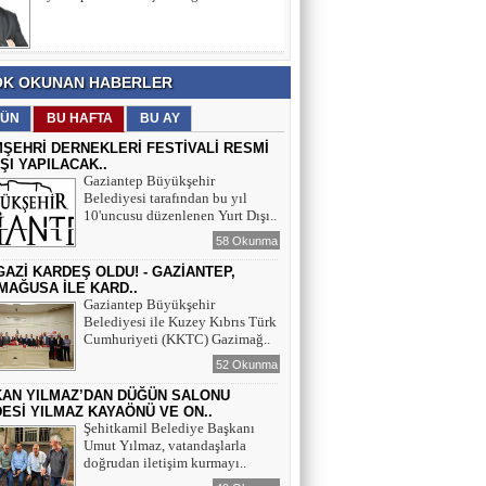
ANMA, GENÇLİK VE SPOR
BAYRAMI’NA
SELAHATTİN ASLANTAŞ
K OKUNAN HABERLER
E- GAZETE SAYFAMIZ
ÜN
BU HAFTA
BU AY
MŞEHRİ DERNEKLERİ FESTİVALİ RESMİ
IŞI YAPILACAK..
Gaziantep Büyükşehir
Belediyesi tarafından bu yıl
10'uncusu düzenlenen Yurt Dışı..
58 Okunma
İ GAZİ KARDEŞ OLDU! - GAZİANTEP,
MAĞUSA İLE KARD..
Gaziantep Büyükşehir
Belediyesi ile Kuzey Kıbrıs Türk
Cumhuriyeti (KKTC) Gazimağ..
52 Okunma
AN YILMAZ’DAN DÜĞÜN SALONU
ESİ YILMAZ KAYAÖNÜ VE ON..
Şehitkamil Belediye Başkanı
Umut Yılmaz, vatandaşlarla
doğrudan iletişim kurmayı..