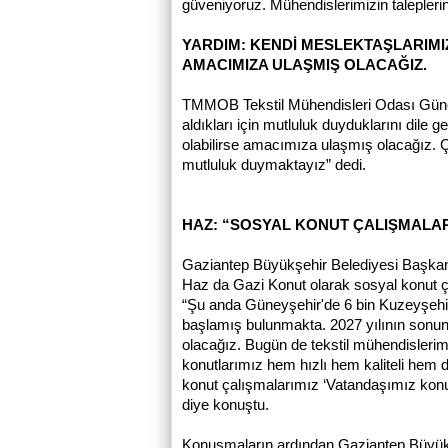
güveniyoruz. Mühendislerimizin talepler
YARDIM: KENDİ MESLEKTAŞLARIMIZ
AMACIMIZA ULAŞMIŞ OLACAĞIZ.
TMMOB Tekstil Mühendisleri Odası Güne
aldıkları için mutluluk duyduklarını dile 
olabilirse amacımıza ulaşmış olacağız. 
mutluluk duymaktayız” dedi.
HAZ: “SOSYAL KONUT ÇALIŞMALA
Gaziantep Büyükşehir Belediyesi Başka
Haz da Gazi Konut olarak sosyal konut ça
“Şu anda Güneyşehir'de 6 bin Kuzeyşehi
başlamış bulunmakta. 2027 yılının sonun
olacağız. Bugün de tekstil mühendislerimi
konutlarımız hem hızlı hem kaliteli hem 
konut çalışmalarımız ‘Vatandaşımız konu
diye konuştu.
Konuşmaların ardından Gaziantep Büyük