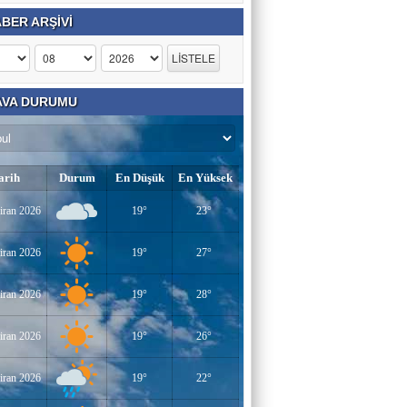
BER ARŞİVİ
VA DURUMU
arih
Durum
En Düşük
En Yüksek
iran 2026
19°
23°
iran 2026
19°
27°
iran 2026
19°
28°
iran 2026
19°
26°
iran 2026
19°
22°