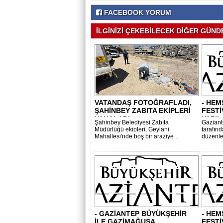
FACEBOOK YORUM
İLGİNİZİ ÇEKEBİLECEK DİĞER GÜNDE
VATANDAŞ FOTOĞRAFLADI,
- HEM
ŞAHİNBEY ZABITA EKİPLERİ
FESTİ
YAKALADI..
YAPIL
Şahinbey Belediyesi Zabıta
Gaziant
Müdürlüğü ekipleri, Geylani
tarafın
Mahallesi'nde boş bir araziye ..
düzenle
- GAZİANTEP BÜYÜKŞEHİR
- HEM
İLE GAZİMAĞUSA
FESTİ