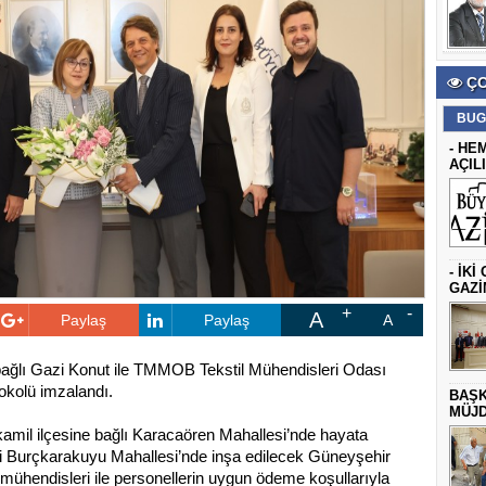
ÇO
BUG
- HE
AÇIL
- İK
GAZİ
A
Paylaş
Paylaş
A
bağlı Gazi Konut ile TMMOB Tekstil Mühendisleri Odası
okolü imzalandı.
BAŞK
MÜJD
amil ilçesine bağlı Karacaören Mahallesi’nde hayata
esi Burçkarakuyu Mahallesi’nde inşa edilecek Güneyşehir
il mühendisleri ile personellerin uygun ödeme koşullarıyla