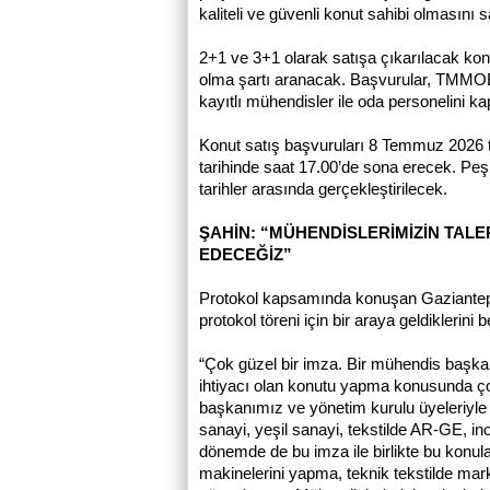
kaliteli ve güvenli konut sahibi olmasını 
2+1 ve 3+1 olarak satışa çıkarılacak kon
olma şartı aranacak. Başvurular, TMMOB
kayıtlı mühendisler ile oda personelini 
Konut satış başvuruları 8 Temmuz 2026 
tarihinde saat 17.00’de sona erecek. Peş
tarihler arasında gerçekleştirilecek.
ŞAHİN: “MÜHENDİSLERİMİZİN TAL
EDECEĞİZ”
Protokol kapsamında konuşan Gaziantep 
protokol töreni için bir araya geldiklerini b
“Çok güzel bir imza. Bir mühendis başkan
ihtiyacı olan konutu yapma konusunda ço
başkanımız ve yönetim kurulu üyeleriyle t
sanayi, yeşil sanayi, tekstilde AR-GE, 
dönemde de bu imza ile birlikte bu konula
makinelerini yapma, teknik tekstilde m