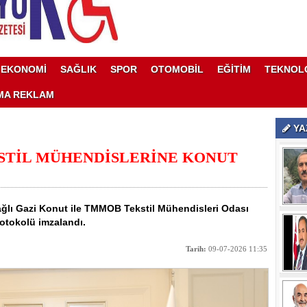
EKONOMİ
SAĞLIK
SPOR
OTOMOBİL
EĞİTİM
TEKNOL
MA REKLAM
YA
KSTİL MÜHENDİSLERİNE KONUT
ğlı Gazi Konut ile TMMOB Tekstil Mühendisleri Odası
otokolü imzalandı.
Tarih:
09-07-2026 11:35