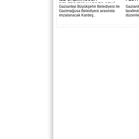
BELEDİYESİ KARDEŞ ŞEHİ..
Gaziantep Büyükşehir Belediyesi ile
Gaziant
Gazimağusa Belediyesi arasında
tarafın
imzalanacak Kardeş..
düzenle