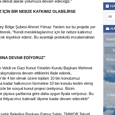
ini dikkat alarak yolumuza devam edeceğiz.”
HA
 İÇİN BİR NEBZE KATKIMIZ OLABİLİRSE
y Bölge Şubesi Ahmet Yılmaz Yardım ise bu projede yer
HA
getirerek, “Kendi meslektaşlarımız için bir nebze katkımız
Çok teşekkür ederiz. Bu avantajlı protokolü imzalamaktan
T
RINA DEVAM EDİYORUZ”
09 Haz
n Vekili ve Gazi Konut Yönetim Kurulu Başkanı Mehmet
10 Haz
lışmalarına devam ettiklerini ifade ederek,
r'de 4 bin olmak üzere toplam 10 bin konutumuz
a kadar halkımızın hizmetine 10 bin konutu teslim etmiş
11 Haz
zle bir sosyal konut projesi üretiyoruz. Bizim
de piyasa şartlarına göre daha uygun fiyata veriyoruz. Bu
12 Haz
t ihtiyacımız kalmadı’ diyene kadar devam edecektir”
13 Haz
şehir Belediye Başkanı Fatma Şahin, TMMOB Tekstil