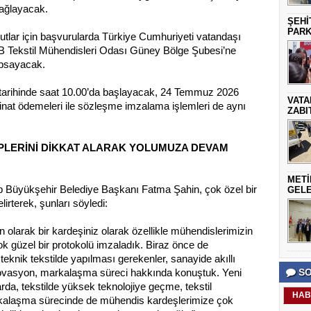
sağlayacak.
ŞEHİ
PARK
utlar için başvurularda Türkiye Cumhuriyeti vatandaşı
 Tekstil Mühendisleri Odası Güney Bölge Şubesi’ne
kapsayacak.
tarihinde saat 10.00’da başlayacak, 24 Temmuz 2026
VATA
inat ödemeleri ile sözleşme imzalama işlemleri de aynı
ZABI
EPLERİNİ DİKKAT ALARAK YOLUMUZA DEVAM
METİ
Büyükşehir Belediye Başkanı Fatma Şahin, çok özel bir
GELE
elirterek, şunları söyledi:
 olarak bir kardeşiniz olarak özellikle mühendislerimizin
k güzel bir protokolü imzaladık. Biraz önce de
eknik tekstilde yapılması gerekenler, sanayide akıllı
SO
inovasyon, markalaşma süreci hakkında konuştuk. Yeni
rda, tekstilde yüksek teknolojiye geçme, tekstil
HAB
arkalaşma sürecinde de mühendis kardeşlerimize çok