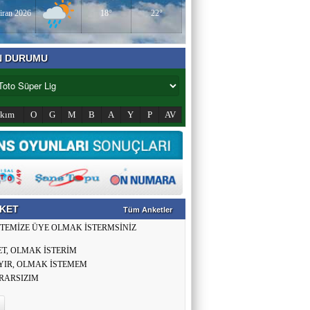
iran 2026
18°
22°
N DURUMU
akım
O
G
M
B
A
Y
P
AV
KET
Tüm Anketler
İTEMİZE ÜYE OLMAK İSTERMSİNİZ
ET, OLMAK İSTERİM
YIR, OLMAK İSTEMEM
RARSIZIM