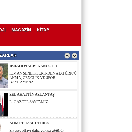
AHMET TAŞGETİREN
Siyaset pilavı daha çok su götürür
OJİ
MAGAZİN
KİTAP
İBRAHİM ALİSİNANOĞLU
İDMAN ŞENLİKLERİNDEN ATATÜRK’Ü
ANMA, GENÇLİK VE SPOR
BAYRAMI’NA
ZARLAR
SELAHATTİN ASLANTAŞ
E- GAZETE SAYFAMIZ
AHMET TAŞGETİREN
Siyaset pilavı daha çok su götürür
İBRAHİM ALİSİNANOĞLU
İDMAN ŞENLİKLERİNDEN ATATÜRK’Ü