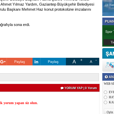
 Ahmet Yılmaz Yardım, Gaziantep Büyükşehir Belediyesi
14 Haz
rulu Başkanı Mehmet Haz konut protokolüne imzalarını
PUA
oğrafıyla sona erdi.
T
A
Paylaş
Paylaş
A
AN
WEB S
YORUM YAP | 0 Yorum
EV
HA
KA
k yorum yapan siz olun.