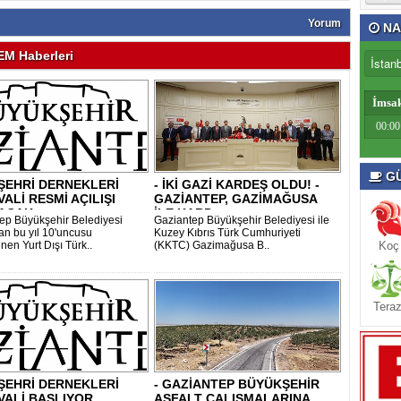
Yorum
NA
M Haberleri
İmsa
00:00
GÜ
ŞEHRİ DERNEKLERİ
- İKİ GAZİ KARDEŞ OLDU! -
VALİ RESMİ AÇILIŞI
GAZİANTEP, GAZİMAĞUSA
ACAK..
İLE KARD..
ep Büyükşehir Belediyesi
Gaziantep Büyükşehir Belediyesi ile
dan bu yıl 10'uncusu
Kuzey Kıbrıs Türk Cumhuriyeti
nen Yurt Dışı Türk..
(KKTC) Gazimağusa B..
Koç
Teraz
ŞEHRİ DERNEKLERİ
- GAZİANTEP BÜYÜKŞEHİR
VALİ BAŞLIYOR
ASFALT ÇALIŞMALARINA