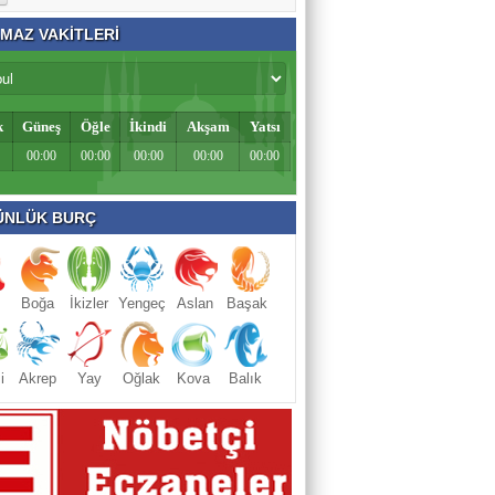
MAZ VAKİTLERİ
k
Güneş
Öğle
İkindi
Akşam
Yatsı
00:00
00:00
00:00
00:00
00:00
NLÜK BURÇ
Boğa
İkizler
Yengeç
Aslan
Başak
i
Akrep
Yay
Oğlak
Kova
Balık