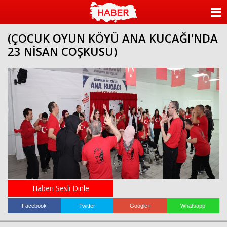
ANASAYFA
(ÇOCUK OYUN KÖYÜ ANA KUCAĞI'NDA
KATEGORİLER
23 NİSAN COŞKUSU)
YAZARLAR
ANKETLER
FOTO GALERİ
VİDEO GALERİ
KÜNYE
İLETİŞİM
Haberi Sesli Dinle
Facebook
Twitter
Google+
Whatsapp