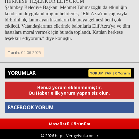
HERKESE TEŞEKKÜR EDİYORUM
Şahinbey Belediye Başkanı Mehmet Tahmazoğlu da etkinliğin
kendisini duygulandırdığını belirterek, "Elif Azra'nın çağrısıyla
birbirini hiç tanımayan insanların bir araya gelmesi beni çok
etkiledi. Vatandaşlarımız ellerinde balonlarla Elif Azra'ya ve tüm
hastalara moral vermek için burada toplandı. Katılan herkese
teşekkür ediyorum." diye konuştu.
Tarih:
04-06-2025
YORUMLAR
YORUM YAP | 0 Yorum
Henüz yorum eklenmemiştir.
Bu Haber'e ilk yorum yapan siz olun.
FACEBOOK YORUM
Masaüstü Görünüm
Yorum
© 2026 https://engelyok.com.tr