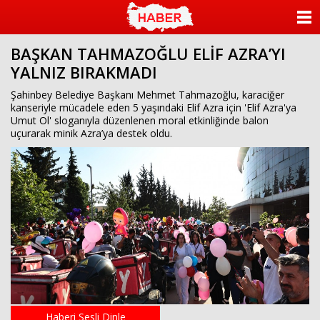
ANASAYFA
BAŞKAN TAHMAZOĞLU ELİF AZRA’YI
KATEGORİLER
YALNIZ BIRAKMADI
YAZARLAR
Şahinbey Belediye Başkanı Mehmet Tahmazoğlu, karaciğer
kanseriyle mücadele eden 5 yaşındaki Elif Azra için 'Elif Azra'ya
Umut Ol' sloganıyla düzenlenen moral etkinliğinde balon
ANKETLER
uçurarak minik Azra’ya destek oldu.
FOTO GALERİ
VİDEO GALERİ
KÜNYE
İLETİŞİM
Haberi Sesli Dinle