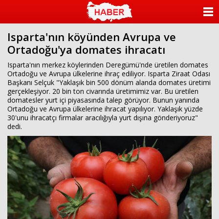
ANASAYFA
Isparta'nın köyünden Avrupa ve
KATEGORİLER
Ortadoğu'ya domates ihracatı
YAZARLAR
Isparta'nın merkez köylerinden Deregümü'nde üretilen domates
Ortadoğu ve Avrupa ülkelerine ihraç ediliyor. Isparta Ziraat Odası
Başkanı Selçuk "Yaklaşık bin 500 dönüm alanda domates üretimi
ANKETLER
gerçekleşiyor. 20 bin ton civarında üretimimiz var. Bu üretilen
domatesler yurt içi piyasasında talep görüyor. Bunun yanında
Ortadoğu ve Avrupa ülkelerine ihracat yapılıyor. Yaklaşık yüzde
FOTO GALERİ
30'unu ihracatçı firmalar aracılığıyla yurt dışına gönderiyoruz"
dedi.
VİDEO GALERİ
KÜNYE
İLETİŞİM