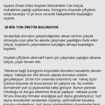
Isparta Ziraat Odası Başkanı Mustahattin Can Selçuk,
muhabirine yaptığı açıklamada, Deregümü köyünde çiftçilerin
ortak kararıyla 15 yıl önce seracılık faaliyetlerinin başladığını
söyledi.
20 BİN TON ÜRETİM BULUNUYOR
Seralardaki domates yetiştiriciliğinden alınan verimin yüksek
olmasıyla uzun yıllar bu alanda çalışmalar yapıldığını ifade eden
Selçuk, köylülerin çalışmalarının karşılığını almaya başladığını
kaydetti.
Köydeki çiftçilerin alternatif tarım için çalışmalar yaptığını aktaran
Selçuk, şöyle devam etti:
"Merkeze bağlı Deregümü köyündeki domates hasadımız devam
ediyor. Yaklaşık bin 500 dönüm alanda domates üretimi
gerçekleşiyor. 20 bin ton civarında üretimimiz var. Yalvaç ilçesi
Çetince köyünde de buna benzer bir çalışma var. Bu üretilen
domatesler yurt içi piyasasında talep görüyor. Bunun yanında
Ortadoğu ve Avrupa ülkelerine ihracat yapılıyor. Yaklaşık yüzde
30'unu ihracatçı firmalar aracılığıyla yurt dışına gönderiyoruz. Yurt
dışına domatesler seralardan toplanıp, işletmelerde kasalara
konulup gönderiliyor. Yurt dışına gönderdiğimiz domatesler biraz