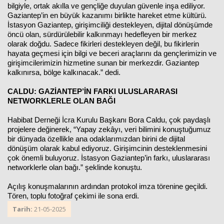
bilgiyle, ortak akılla ve gençliğe duyulan güvenle inşa ediliyor.
Gaziantep’in en büyük kazanımı birlikte hareket etme kültürü.
İstasyon Gaziantep, girişimciliği destekleyen, dijital dönüşümde
öncü olan, sürdürülebilir kalkınmayı hedefleyen bir merkez
olarak doğdu. Sadece fikirleri destekleyen değil, bu fikirlerin
hayata geçmesi için bilgi ve beceri araçlarını da gençlerimizin ve
girişimcilerimizin hizmetine sunan bir merkezdir. Gaziantep
kalkınırsa, bölge kalkınacak.” dedi.
CALDU: GAZİANTEP’İN FARKI ULUSLARARASI
NETWORKLERLE OLAN BAĞI
Habibat Derneği İcra Kurulu Başkanı Bora Caldu, çok paydaşlı
projelere değinerek, “Yapay zekâyı, veri bilimini konuştuğumuz
bir dünyada özellikle ana odaklarımızdan birini de dijital
dönüşüm olarak kabul ediyoruz. Girişimcinin desteklenmesini
çok önemli buluyoruz. İstasyon Gaziantep’in farkı, uluslararası
networklerle olan bağı.” şeklinde konuştu.
Açılış konuşmalarının ardından protokol imza törenine geçildi.
Tören, toplu fotoğraf çekimi ile sona erdi.
Tarih:
21-05-2025