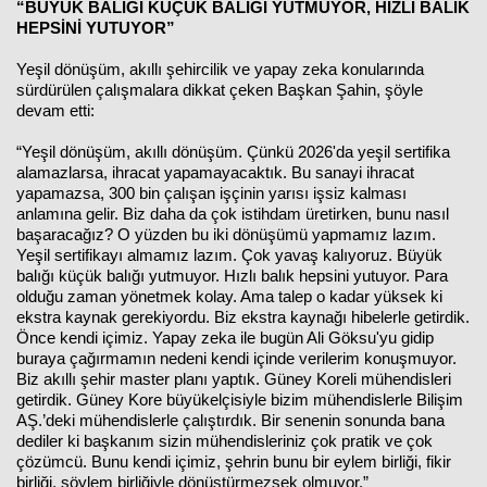
“BÜYÜK BALIĞI KÜÇÜK BALIĞI YUTMUYOR, HIZLI BALIK
HEPSİNİ YUTUYOR”
Yeşil dönüşüm, akıllı şehircilik ve yapay zeka konularında
sürdürülen çalışmalara dikkat çeken Başkan Şahin, şöyle
devam etti:
“Yeşil dönüşüm, akıllı dönüşüm. Çünkü 2026'da yeşil sertifika
alamazlarsa, ihracat yapamayacaktık. Bu sanayi ihracat
yapamazsa, 300 bin çalışan işçinin yarısı işsiz kalması
anlamına gelir. Biz daha da çok istihdam üretirken, bunu nasıl
başaracağız? O yüzden bu iki dönüşümü yapmamız lazım.
Yeşil sertifikayı almamız lazım. Çok yavaş kalıyoruz. Büyük
balığı küçük balığı yutmuyor. Hızlı balık hepsini yutuyor. Para
olduğu zaman yönetmek kolay. Ama talep o kadar yüksek ki
ekstra kaynak gerekiyordu. Biz ekstra kaynağı hibelerle getirdik.
Önce kendi içimiz. Yapay zeka ile bugün Ali Göksu'yu gidip
buraya çağırmamın nedeni kendi içinde verilerim konuşmuyor.
Biz akıllı şehir master planı yaptık. Güney Koreli mühendisleri
getirdik. Güney Kore büyükelçisiyle bizim mühendislerle Bilişim
AŞ.’deki mühendislerle çalıştırdık. Bir senenin sonunda bana
dediler ki başkanım sizin mühendisleriniz çok pratik ve çok
çözümcü. Bunu kendi içimiz, şehrin bunu bir eylem birliği, fikir
birliği, söylem birliğiyle dönüştürmezsek olmuyor.”