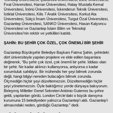
Fırat Üniversitesi, Harran Üniversitesi, Hatay Mustafa Kemal
Üniversitesi, İnönü Üniversitesi, İskenderun Teknik Üniversitesi,
İstiklal Üniversitesi, Kilis 7 Aralık Üniversitesi, Korkut Ata
Üniversitesi, Sütçü İmam Üniversitesi, Turgut Özal Üniversitesi,
Gaziantep Üniversitesi, SANKO Üniversitesi, Hasan Kalyoncu
Üniversitesi ve Gaziantep İslam Bilim ve Teknoloji
Üniversitesi’nin rektör ve yetkilileri katıldı.
ŞAHİN: BU ŞEHİR ÇOK ÖZEL, ÇOK ÖNEMLİ BİR ŞEHİR
Gaziantep Büyükşehir Belediye Başkanı Fatma Şahin, şehirdeki
dört üniversiteyle yapılan projelere ve elde edilen başarılara
değinerek, “Bu şehir çok özel, çok önemli bir şehir. İddiası olan
bir şehir. Ne kadar aklınızı kullanıyorsa, anlıyorsa o kadar
sorumluluk sahibiyiz. Bir mühendis her şeyi bilmek zorunda
değil, hangi bilgiyi nereden bulacağını bilmek zorunda.
Ölçmediğin hiçbir şeyi düzeltemezsin. Düzeltemediğin hiçbir
şeyi yönetemezsin. Öyle baktığımız yerde dünyaya bakıyorum.
Birleşmiş Milletler Genel Sekreteri António Guterres bu şehre
geldi, yapılanları gördü. London Circle'daki o büyük danışma
kurumuna 15 belediyeden yalnızca Gaziantep'i aldı. Gaziantep'i
almasındaki neden, gördüğü Gaziantep.” dedi.