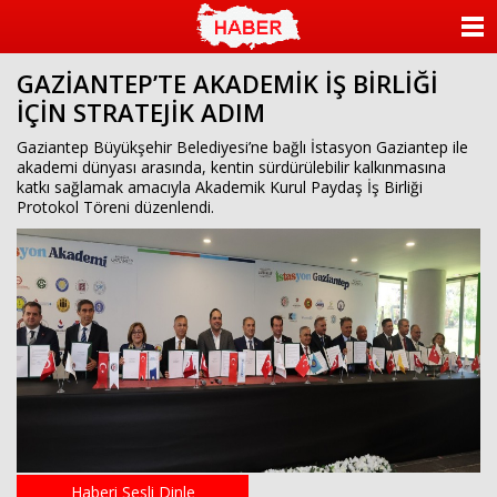
ANASAYFA
GAZİANTEP’TE AKADEMİK İŞ BİRLİĞİ
KATEGORİLER
İÇİN STRATEJİK ADIM
YAZARLAR
Gaziantep Büyükşehir Belediyesi’ne bağlı İstasyon Gaziantep ile
akademi dünyası arasında, kentin sürdürülebilir kalkınmasına
katkı sağlamak amacıyla Akademik Kurul Paydaş İş Birliği
ANKETLER
Protokol Töreni düzenlendi.
FOTO GALERİ
VİDEO GALERİ
KÜNYE
İLETİŞİM
Haberi Sesli Dinle