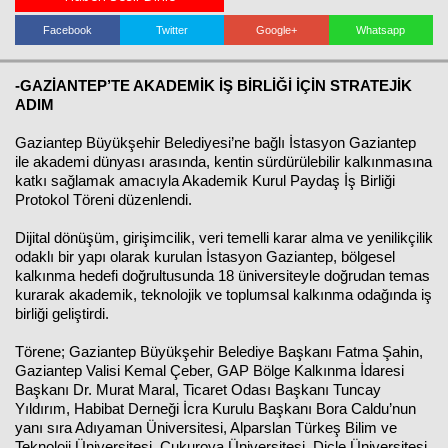
Facebook
Twitter
Google+
Whatsapp
Haberin Doğru Adresi.
-GAZİANTEP’TE AKADEMİK İŞ BİRLİĞİ İÇİN STRATEJİK
ADIM
Gaziantep Büyükşehir Belediyesi’ne bağlı İstasyon Gaziantep
ile akademi dünyası arasında, kentin sürdürülebilir kalkınmasına
katkı sağlamak amacıyla Akademik Kurul Paydaş İş Birliği
Protokol Töreni düzenlendi.
Dijital dönüşüm, girişimcilik, veri temelli karar alma ve yenilikçilik
odaklı bir yapı olarak kurulan İstasyon Gaziantep, bölgesel
kalkınma hedefi doğrultusunda 18 üniversiteyle doğrudan temas
kurarak akademik, teknolojik ve toplumsal kalkınma odağında iş
birliği geliştirdi.
Törene; Gaziantep Büyükşehir Belediye Başkanı Fatma Şahin,
Gaziantep Valisi Kemal Çeber, GAP Bölge Kalkınma İdaresi
Başkanı Dr. Murat Maral, Ticaret Odası Başkanı Tuncay
Yıldırım, Habibat Derneği İcra Kurulu Başkanı Bora Caldu’nun
yanı sıra Adıyaman Üniversitesi, Alparslan Türkeş Bilim ve
Teknoloji Üniversitesi, Çukurova Üniversitesi, Dicle Üniversitesi,