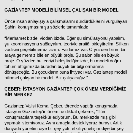
GAZİANTEP MODELİ BİLİMSEL ÇALIŞAN BİR MODEL
Önce insan anlayışıyla çalışmalarını sürdürdüklerini vurgulayan
Şahin, konuşmasını şu sözlerle tamamladı:
“Merhamet bizde, vicdan bizde. Eğer şu simülasyonu yapalım,
şu koordinasyonu sağlayalım, teoriyle pratiği birleştirelim. Silikon
vadisini geçebilmemiz lazım. Fazlamız var. O yüzden bizim bir
araya gelmemiz bile en büyük proje. Şu salon bile en büyük
proje. O yüzden bu teoriyi birleştirdiğimizde, bu modeli doğru
tohum attığımızda buradan büyük bir bilgi ormanına
dönüşeceğiz. Bu çocukların buna ihtiyacı var. Gaziantep modeli
bilimsel çalışan bir model. Biz çalışacağız.”
ÇEBER: İSTASYON GAZİANTEP ÇOK ÖNEM VERDİĞİMİZ
BİR MERKEZ
Gaziantep Valisi Kemal Çeber, törende yaptığı konuşmada
İstasyon Gaziantep’in önemine dikkat çekerek, “Tüm
konuşmacılara teşekkür ediyorum. Bu merkezde mış gibi
yapmak istemiyoruz. Aynı amaçla destekliyoruz burayı. Artık
dünyada yönetim diye bir şey yok, etkili yönetişim diye bir şey