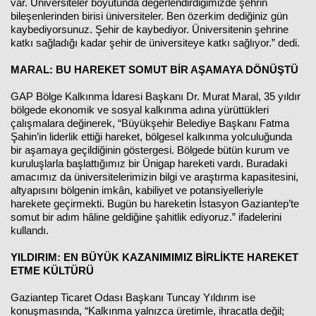
var. Üniversiteler boyutunda değerlendirdiğimizde şehrin
bileşenlerinden birisi üniversiteler. Ben özerkim dediğiniz gün
kaybediyorsunuz. Şehir de kaybediyor. Üniversitenin şehrine
katkı sağladığı kadar şehir de üniversiteye katkı sağlıyor.” dedi.
MARAL: BU HAREKET SOMUT BİR AŞAMAYA DÖNÜŞTÜ
GAP Bölge Kalkınma İdaresi Başkanı Dr. Murat Maral, 35 yıldır
bölgede ekonomik ve sosyal kalkınma adına yürüttükleri
çalışmalara değinerek, “Büyükşehir Belediye Başkanı Fatma
Şahin’in liderlik ettiği hareket, bölgesel kalkınma yolculuğunda
bir aşamaya geçildiğinin göstergesi. Bölgede bütün kurum ve
kuruluşlarla başlattığımız bir Ünigap hareketi vardı. Buradaki
amacımız da üniversitelerimizin bilgi ve araştırma kapasitesini,
altyapısını bölgenin imkân, kabiliyet ve potansiyelleriyle
harekete geçirmekti. Bugün bu hareketin İstasyon Gaziantep’te
somut bir adım hâline geldiğine şahitlik ediyoruz.” ifadelerini
kullandı.
YILDIRIM: EN BÜYÜK KAZANIMIMIZ BİRLİKTE HAREKET
ETME KÜLTÜRÜ
Gaziantep Ticaret Odası Başkanı Tuncay Yıldırım ise
konuşmasında, “Kalkınma yalnızca üretimle, ihracatla değil;