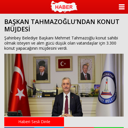
ANASAYFA
BAŞKAN TAHMAZOĞLU’NDAN KONUT
KATEGORİLER
MÜJDESİ
YAZARLAR
Şahinbey Belediye Başkanı Mehmet Tahmazoğlu konut sahibi
olmak isteyen ve alım gücü düşük olan vatandaşlar için 3.300
konut yapacağının müjdesini verdi.
ANKETLER
FOTO GALERİ
VİDEO GALERİ
KÜNYE
İLETİŞİM
Haberi Sesli Dinle