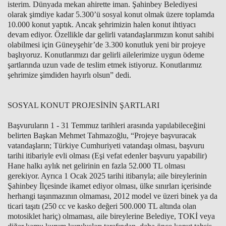
isterim. Dünyada mekan ahirette iman. Şahinbey Belediyesi
olarak şimdiye kadar 5.300’ü sosyal konut olmak üzere toplamda
10.000 konut yaptık. Ancak şehrimizin halen konut ihtiyacı
devam ediyor. Özellikle dar gelirli vatandaşlarımızın konut sahibi
olabilmesi için Güneyşehir’de 3.300 konutluk yeni bir projeye
başlıyoruz. Konutlarımızı dar gelirli ailelerimize uygun ödeme
şartlarında uzun vade de teslim etmek istiyoruz. Konutlarımız
şehrimize şimdiden hayırlı olsun” dedi.
SOSYAL KONUT PROJESİNİN ŞARTLARI
Başvuruların 1 - 31 Temmuz tarihleri arasında yapılabileceğini
belirten Başkan Mehmet Tahmazoğlu, “Projeye başvuracak
vatandaşların; Türkiye Cumhuriyeti vatandaşı olması, başvuru
tarihi itibariyle evli olması (Eşi vefat edenler başvuru yapabilir)
Hane halkı aylık net gelirinin en fazla 52.000 TL olması
gerekiyor. Ayrıca 1 Ocak 2025 tarihi itibarıyla; aile bireylerinin
Şahinbey İlçesinde ikamet ediyor olması, ülke sınırları içerisinde
herhangi taşınmazının olmaması, 2012 model ve üzeri binek ya da
ticari taşıtı (250 cc ve kasko değeri 500.000 TL altında olan
motosiklet hariç) olmaması, aile bireylerine Belediye, TOKİ veya