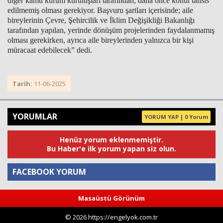
diğer kamu kurum kuruluşları tarafından, daha önce konut tahsis
edilmemiş olması gerekiyor. Başvuru şartları içerisinde; aile
bireylerinin Çevre, Şehircilik ve İklim Değişikliği Bakanlığı
tarafından yapılan, yerinde dönüşüm projelerinden faydalanmamış
olması gerekirken, ayrıca aile bireylerinden yalnızca bir kişi
müracaat edebilecek” dedi.
Tarih:
11-06-2025
YORUMLAR
YORUM YAP | 0 Yorum
Henüz yorum eklenmemiştir.
Bu Haber'e ilk yorum yapan siz olun.
FACEBOOK YORUM
Masaüstü Görünüm
Yorum
© 2026 https://engelyok.com.tr