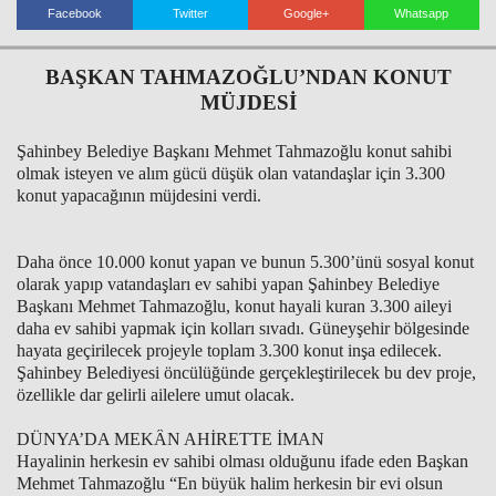
Facebook
Twitter
Google+
Whatsapp
BAŞKAN TAHMAZOĞLU’NDAN KONUT
Haberin Doğru Adresi.
MÜJDESİ
Şahinbey Belediye Başkanı Mehmet Tahmazoğlu konut sahibi
olmak isteyen ve alım gücü düşük olan vatandaşlar için 3.300
konut yapacağının müjdesini verdi.
Daha önce 10.000 konut yapan ve bunun 5.300’ünü sosyal konut
olarak yapıp vatandaşları ev sahibi yapan Şahinbey Belediye
Başkanı Mehmet Tahmazoğlu, konut hayali kuran 3.300 aileyi
daha ev sahibi yapmak için kolları sıvadı. Güneyşehir bölgesinde
hayata geçirilecek projeyle toplam 3.300 konut inşa edilecek.
Şahinbey Belediyesi öncülüğünde gerçekleştirilecek bu dev proje,
özellikle dar gelirli ailelere umut olacak.
DÜNYA’DA MEKÂN AHİRETTE İMAN
Hayalinin herkesin ev sahibi olması olduğunu ifade eden Başkan
Mehmet Tahmazoğlu “En büyük halim herkesin bir evi olsun