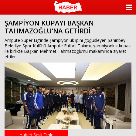
ANASAYFA
ŞAMPİYON KUPAYI BAŞKAN
KATEGORİLER
TAHMAZOĞLU’NA GETİRDİ
YAZARLAR
Ampute Süper Lig’inde şampiyonluk ipini göğüsleyen Şahinbey
Belediye Spor Kulübü Ampute Futbol Takımı, şampiyonluk kupası
ile birlikte Başkan Mehmet Tahmazoğlu’nu makamında ziyaret
ANKETLER
ettiler.
FOTO GALERİ
VİDEO GALERİ
KÜNYE
İLETİŞİM
Haberi Sesli Dinle