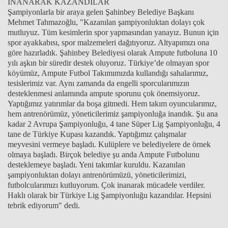
İNANARAK KAZANDILAR
Şampiyonlarla bir araya gelen Şahinbey Belediye Başkanı
Mehmet Tahmazoğlu, "Kazanılan şampiyonluktan dolayı çok
mutluyuz. Tüm kesimlerin spor yapmasından yanayız. Bunun için
spor ayakkabısı, spor malzemeleri dağıtıyoruz. Altyapımızı ona
göre hazırladık. Şahinbey Belediyesi olarak Ampute futboluna 10
yılı aşkın bir süredir destek oluyoruz. Türkiye’de olmayan spor
köyümüz, Ampute Futbol Takımımızda kullandığı sahalarımız,
tesislerimiz var. Aynı zamanda da engelli sporcularımızın
desteklenmesi anlamında ampute sporunu çok önemsiyoruz.
Yaptığımız yatırımlar da boşa gitmedi. Hem takım oyuncularımız,
hem antrenörümüz, yöneticilerimiz şampiyonluğa inandık. Şu ana
kadar 2 Avrupa Şampiyonluğu, 4 tane Süper Lig Şampiyonluğu, 4
tane de Türkiye Kupası kazandık. Yaptığımız çalışmalar
meyvesini vermeye başladı. Kulüplere ve belediyelere de örnek
olmaya başladı. Birçok belediye şu anda Ampute Futbolunu
desteklemeye başladı. Yeni takımlar kuruldu. Kazanılan
şampiyonluktan dolayı antrenörümüzü, yöneticilerimizi,
futbolcularımızı kutluyorum. Çok inanarak mücadele verdiler.
Haklı olarak bir Türkiye Lig Şampiyonluğu kazandılar. Hepsini
tebrik ediyorum" dedi.